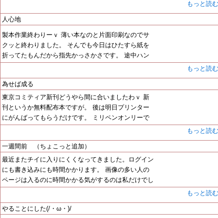
もっと読
人心地
製本作業終わりーｖ 薄い本なのと片面印刷なのでサ
クッと終わりました。 そんでも今日はひたすら紙を
折ってたもんだから指先かっさかさです。 途中ハン
もっと読
為せば成る
東京コミティア新刊どうやら間に合いましたわｖ 新
刊というか無料配布本ですが。 後は明日プリンター
にがんばってもらうだけです。 ミリペンオンリーで
もっと読
一週間前 （ちょこっと追加）
最近またチイに入りにくくなってきました。ログイン
にも書き込みにも時間かかります。 画像の多い人の
ページは入るのに時間かかる気がするのは私だけでし
もっと読
やることにした(/・ω・)/