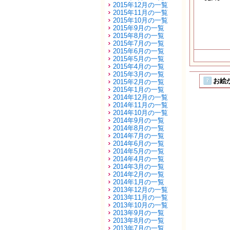
2015年12月の一覧
2015年11月の一覧
2015年10月の一覧
2015年9月の一覧
2015年8月の一覧
2015年7月の一覧
2015年6月の一覧
2015年5月の一覧
2015年4月の一覧
2015年3月の一覧
お絵か
2015年2月の一覧
2015年1月の一覧
2014年12月の一覧
2014年11月の一覧
2014年10月の一覧
2014年9月の一覧
2014年8月の一覧
2014年7月の一覧
2014年6月の一覧
2014年5月の一覧
2014年4月の一覧
2014年3月の一覧
2014年2月の一覧
2014年1月の一覧
2013年12月の一覧
2013年11月の一覧
2013年10月の一覧
2013年9月の一覧
2013年8月の一覧
2013年7月の一覧