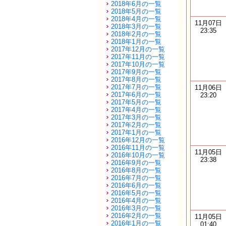
2018年6月の一覧
2018年5月の一覧
2018年4月の一覧
11月07日
2018年3月の一覧
23:35
2018年2月の一覧
2018年1月の一覧
2017年12月の一覧
2017年11月の一覧
2017年10月の一覧
2017年9月の一覧
2017年8月の一覧
2017年7月の一覧
11月06日
2017年6月の一覧
23:20
2017年5月の一覧
2017年4月の一覧
2017年3月の一覧
2017年2月の一覧
2017年1月の一覧
2016年12月の一覧
2016年11月の一覧
11月05日
2016年10月の一覧
23:38
2016年9月の一覧
2016年8月の一覧
2016年7月の一覧
2016年6月の一覧
2016年5月の一覧
2016年4月の一覧
2016年3月の一覧
2016年2月の一覧
11月05日
2016年1月の一覧
01:40