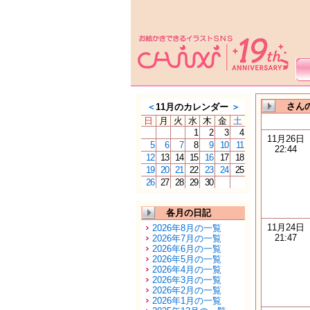
さんの
＜
11月のカレンダー
＞
日
月
火
水
木
金
土
1
2
3
4
11月26日
5
6
7
8
9
10
11
22:44
12
13
14
15
16
17
18
19
20
21
22
23
24
25
26
27
28
29
30
各月の日記
11月24日
2026年8月の一覧
21:47
2026年7月の一覧
2026年6月の一覧
2026年5月の一覧
2026年4月の一覧
2026年3月の一覧
2026年2月の一覧
2026年1月の一覧