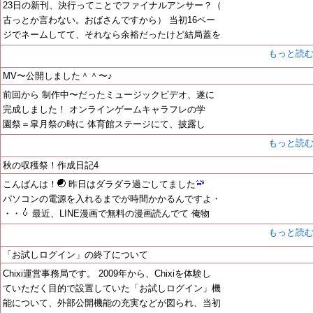
23日の新刊、決行ってことでファイナルアンサー？（
古っとか言わない。おばさんですから） 当初16ペー
ジでネームしてて、それなら余裕だったけど結局蓋を
もっと読
MV〜公開しました＾＾〜♪
前回から 制作中〜だったミュージックビデオ、遂に
完成しました！ オンラインゲームキャラフレの学
園祭＝皐月祭の時に 体育館ステージにて、披露し
もっと読
秋の収穫祭！作成日記4
こんばんは！
昨日はダラダラ過ごしてました
パソコンの電源を入れるまでが時間かかるんですよ・
・・
最近、LINE漫画で無料の漫画読んでて 俺物
もっと読
「お試しログイン」の終了について
Chixi運営事務局です。 2009年から、Chixiを体験し
ていただく目的で設置していた「お試しログイン」機
能について、外部公開機能の充実などが図られ、当初