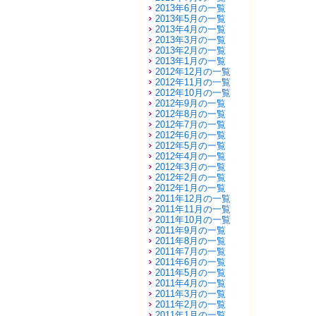
2013年6月の一覧
2013年5月の一覧
2013年4月の一覧
2013年3月の一覧
2013年2月の一覧
2013年1月の一覧
2012年12月の一覧
2012年11月の一覧
2012年10月の一覧
2012年9月の一覧
2012年8月の一覧
2012年7月の一覧
2012年6月の一覧
2012年5月の一覧
2012年4月の一覧
2012年3月の一覧
2012年2月の一覧
2012年1月の一覧
2011年12月の一覧
2011年11月の一覧
2011年10月の一覧
2011年9月の一覧
2011年8月の一覧
2011年7月の一覧
2011年6月の一覧
2011年5月の一覧
2011年4月の一覧
2011年3月の一覧
2011年2月の一覧
2011年1月の一覧