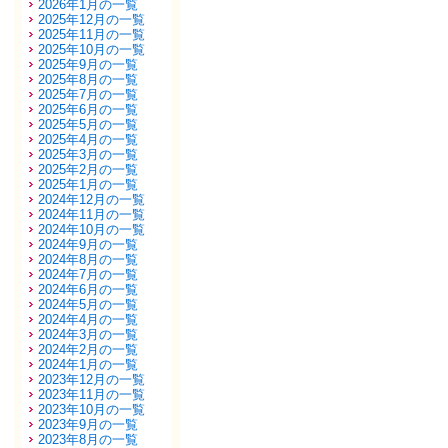
2026年1月の一覧
2025年12月の一覧
2025年11月の一覧
2025年10月の一覧
2025年9月の一覧
2025年8月の一覧
2025年7月の一覧
2025年6月の一覧
2025年5月の一覧
2025年4月の一覧
2025年3月の一覧
2025年2月の一覧
2025年1月の一覧
2024年12月の一覧
2024年11月の一覧
2024年10月の一覧
2024年9月の一覧
2024年8月の一覧
2024年7月の一覧
2024年6月の一覧
2024年5月の一覧
2024年4月の一覧
2024年3月の一覧
2024年2月の一覧
2024年1月の一覧
2023年12月の一覧
2023年11月の一覧
2023年10月の一覧
2023年9月の一覧
2023年8月の一覧