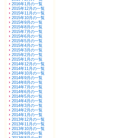
2016年1月の一覧
2015年12月の一覧
2015年11月の一覧
2015年10月の一覧
2015年9月の一覧
2015年8月の一覧
2015年7月の一覧
2015年6月の一覧
2015年5月の一覧
2015年4月の一覧
2015年3月の一覧
2015年2月の一覧
2015年1月の一覧
2014年12月の一覧
2014年11月の一覧
2014年10月の一覧
2014年9月の一覧
2014年8月の一覧
2014年7月の一覧
2014年6月の一覧
2014年5月の一覧
2014年4月の一覧
2014年3月の一覧
2014年2月の一覧
2014年1月の一覧
2013年12月の一覧
2013年11月の一覧
2013年10月の一覧
2013年9月の一覧
2013年8月の一覧