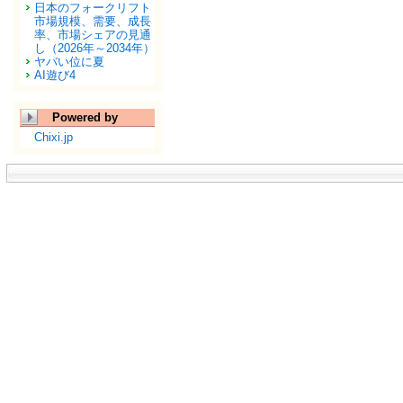
日本のフォークリフト
市場規模、需要、成長
率、市場シェアの見通
し（2026年～2034年）
ヤバい位に夏
AI遊び4
Powered by
Chixi.jp