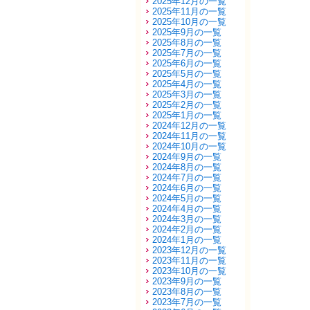
2025年12月の一覧
2025年11月の一覧
2025年10月の一覧
2025年9月の一覧
2025年8月の一覧
2025年7月の一覧
2025年6月の一覧
2025年5月の一覧
2025年4月の一覧
2025年3月の一覧
2025年2月の一覧
2025年1月の一覧
2024年12月の一覧
2024年11月の一覧
2024年10月の一覧
2024年9月の一覧
2024年8月の一覧
2024年7月の一覧
2024年6月の一覧
2024年5月の一覧
2024年4月の一覧
2024年3月の一覧
2024年2月の一覧
2024年1月の一覧
2023年12月の一覧
2023年11月の一覧
2023年10月の一覧
2023年9月の一覧
2023年8月の一覧
2023年7月の一覧