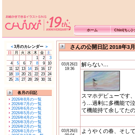
ホーム
Chixi(ちぃ
さんの公開日記 2018年3
＜
3月のカレンダー
＞
日
月
火
水
木
金
土
1
2
3
4
5
6
7
8
9
10
解らない…
03月26日
11
12
13
14
15
16
17
19:36
18
19
20
21
22
23
24
25
26
27
28
29
30
31
各月の日記
スマホデビューです
2026年8月の一覧
う…過剰に多機能で
2026年7月の一覧
2026年6月の一覧
て機能持て余してた
2026年5月の一覧
2026年4月の一覧
2026年3月の一覧
2026年2月の一覧
ようやくの春、そして
03月26日
2026年1月の一覧