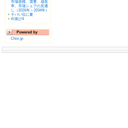
市場規模、需要、成長
率、市場シェアの見通
し（2026年～2034年）
ヤバい位に夏
AI遊び4
Powered by
Chixi.jp