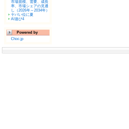
市場規模、需要、成長
率、市場シェアの見通
し（2026年～2034年）
ヤバい位に夏
AI遊び4
Powered by
Chixi.jp