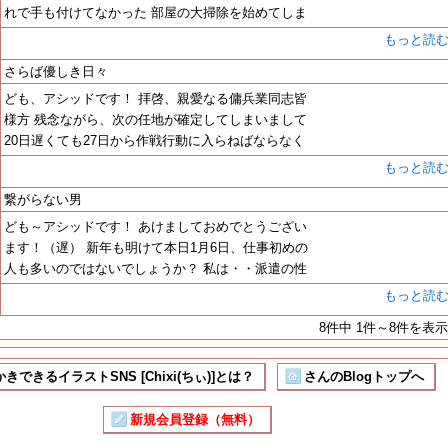
れで手も付けてなかった 部屋の大掃除を始めてしま
もっと読
さらば優しき日々
ども、アシッドです！ 拝啓、親愛なる傭兵業同志皆
様方 残念ながら、次の任地が確定してしまいまして
20日遅くても27日から作戦行動に入らねばならなく
もっと読
繋がらない男
ども～アシッドです！ あけましておめでとうござい
ます！（遅） 新年も明けて本日1月6日、仕事初めの
人も多いのではないでしょうか？ 私は・・派遣の性
もっと読
8件中 1件～8件を表示
きできるイラストSNS [Chixi(ちぃ)]とは？
さんのBlogトップへ
新規会員登録（無料）