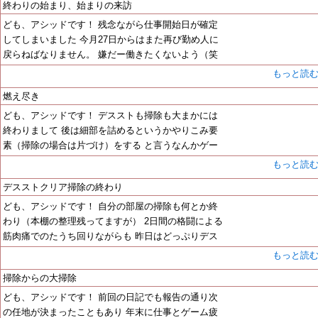
終わりの始まり、始まりの来訪
ども、アシッドです！ 残念ながら仕事開始日が確定
してしまいました 今月27日からはまた再び勤め人に
戻らねばなりません。 嫌だー働きたくないよう（笑
もっと読
燃え尽き
ども、アシッドです！ デスストも掃除も大まかには
終わりまして 後は細部を詰めるというかやりこみ要
素（掃除の場合は片づけ）をする と言うなんかゲー
もっと読
デスストクリア掃除の終わり
ども、アシッドです！ 自分の部屋の掃除も何とか終
わり（本棚の整理残ってますが） 2日間の格闘による
筋肉痛でのたうち回りながらも 昨日はどっぷりデス
もっと読
掃除からの大掃除
ども、アシッドです！ 前回の日記でも報告の通り次
の任地が決まったこともあり 年末に仕事とゲーム疲