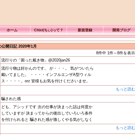
ホーム
Chixi(ちぃ)って？
新規登録
開発ブログ
公開日記 2020年1月
8件中 1件～8件を表示
流行りの「困った戴き物」@2020jan26
流行り物は好かんのです。 が・・・。 気がついたら
戴いてました。 ・・・・インフルエンザA型ウィル
ス・・・・。orz 皆様もお気を付けくださいませ。
もっと読
騙された感
ども、アシッドです 次の仕事が決まった話は何度か
していますが 決まってからの後出しでいろいろ条件
を付けられると 騙された感が激しくやる気がしなく
もっと読