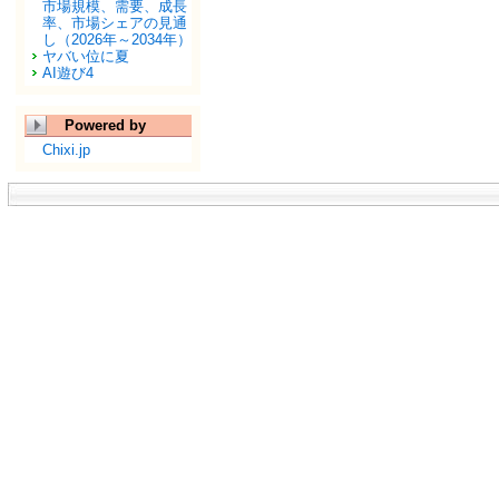
市場規模、需要、成長
率、市場シェアの見通
し（2026年～2034年）
ヤバい位に夏
AI遊び4
Powered by
Chixi.jp