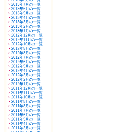
2013年7月の一覧
2013年6月の一覧
2013年5月の一覧
2013年4月の一覧
2013年3月の一覧
2013年2月の一覧
2013年1月の一覧
2012年12月の一覧
2012年11月の一覧
2012年10月の一覧
2012年9月の一覧
2012年8月の一覧
2012年7月の一覧
2012年6月の一覧
2012年5月の一覧
2012年4月の一覧
2012年3月の一覧
2012年2月の一覧
2012年1月の一覧
2011年12月の一覧
2011年11月の一覧
2011年10月の一覧
2011年9月の一覧
2011年8月の一覧
2011年7月の一覧
2011年6月の一覧
2011年5月の一覧
2011年4月の一覧
2011年3月の一覧