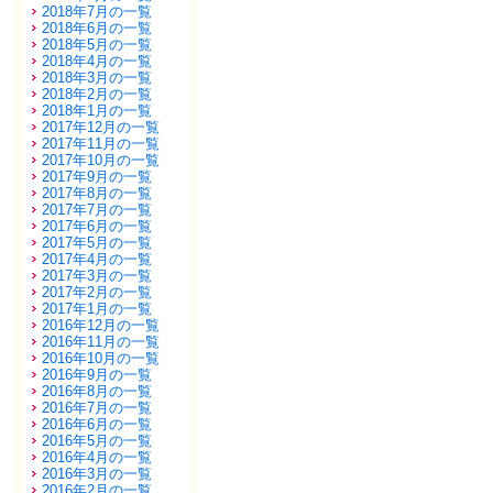
2018年7月の一覧
2018年6月の一覧
2018年5月の一覧
2018年4月の一覧
2018年3月の一覧
2018年2月の一覧
2018年1月の一覧
2017年12月の一覧
2017年11月の一覧
2017年10月の一覧
2017年9月の一覧
2017年8月の一覧
2017年7月の一覧
2017年6月の一覧
2017年5月の一覧
2017年4月の一覧
2017年3月の一覧
2017年2月の一覧
2017年1月の一覧
2016年12月の一覧
2016年11月の一覧
2016年10月の一覧
2016年9月の一覧
2016年8月の一覧
2016年7月の一覧
2016年6月の一覧
2016年5月の一覧
2016年4月の一覧
2016年3月の一覧
2016年2月の一覧