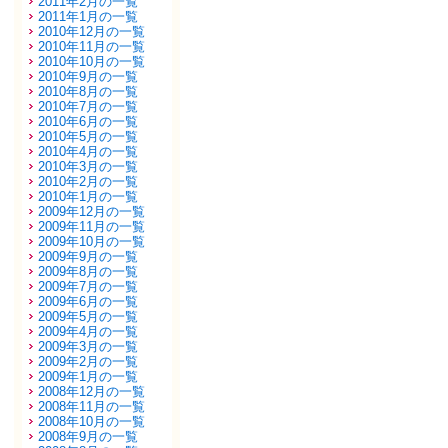
2011年2月の一覧
2011年1月の一覧
2010年12月の一覧
2010年11月の一覧
2010年10月の一覧
2010年9月の一覧
2010年8月の一覧
2010年7月の一覧
2010年6月の一覧
2010年5月の一覧
2010年4月の一覧
2010年3月の一覧
2010年2月の一覧
2010年1月の一覧
2009年12月の一覧
2009年11月の一覧
2009年10月の一覧
2009年9月の一覧
2009年8月の一覧
2009年7月の一覧
2009年6月の一覧
2009年5月の一覧
2009年4月の一覧
2009年3月の一覧
2009年2月の一覧
2009年1月の一覧
2008年12月の一覧
2008年11月の一覧
2008年10月の一覧
2008年9月の一覧