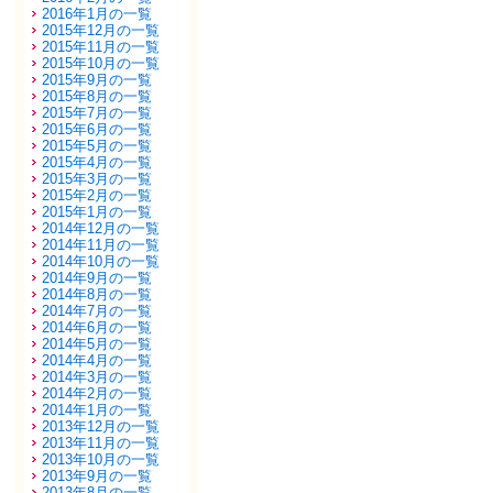
2016年1月の一覧
2015年12月の一覧
2015年11月の一覧
2015年10月の一覧
2015年9月の一覧
2015年8月の一覧
2015年7月の一覧
2015年6月の一覧
2015年5月の一覧
2015年4月の一覧
2015年3月の一覧
2015年2月の一覧
2015年1月の一覧
2014年12月の一覧
2014年11月の一覧
2014年10月の一覧
2014年9月の一覧
2014年8月の一覧
2014年7月の一覧
2014年6月の一覧
2014年5月の一覧
2014年4月の一覧
2014年3月の一覧
2014年2月の一覧
2014年1月の一覧
2013年12月の一覧
2013年11月の一覧
2013年10月の一覧
2013年9月の一覧
2013年8月の一覧