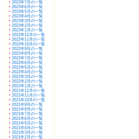
2023年7月の一覧
2023年6月の一覧
2023年5月の一覧
2023年4月の一覧
2023年3月の一覧
2023年2月の一覧
2023年1月の一覧
2022年12月の一覧
2022年11月の一覧
2022年10月の一覧
2022年9月の一覧
2022年8月の一覧
2022年7月の一覧
2022年6月の一覧
2022年5月の一覧
2022年4月の一覧
2022年3月の一覧
2022年2月の一覧
2022年1月の一覧
2021年12月の一覧
2021年11月の一覧
2021年10月の一覧
2021年9月の一覧
2021年8月の一覧
2021年7月の一覧
2021年6月の一覧
2021年5月の一覧
2021年4月の一覧
2021年3月の一覧
2021年2月の一覧