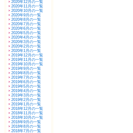
2020年12月の一覧
2020年11月の一覧
2020年10月の一覧
2020年9月の一覧
2020年8月の一覧
2020年7月の一覧
2020年6月の一覧
2020年5月の一覧
2020年4月の一覧
2020年3月の一覧
2020年2月の一覧
2020年1月の一覧
2019年12月の一覧
2019年11月の一覧
2019年10月の一覧
2019年9月の一覧
2019年8月の一覧
2019年7月の一覧
2019年6月の一覧
2019年5月の一覧
2019年4月の一覧
2019年3月の一覧
2019年2月の一覧
2019年1月の一覧
2018年12月の一覧
2018年11月の一覧
2018年10月の一覧
2018年9月の一覧
2018年8月の一覧
2018年7月の一覧