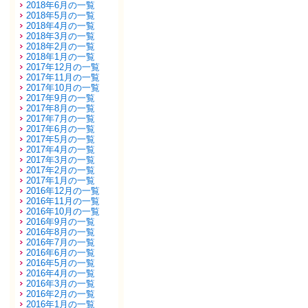
2018年6月の一覧
2018年5月の一覧
2018年4月の一覧
2018年3月の一覧
2018年2月の一覧
2018年1月の一覧
2017年12月の一覧
2017年11月の一覧
2017年10月の一覧
2017年9月の一覧
2017年8月の一覧
2017年7月の一覧
2017年6月の一覧
2017年5月の一覧
2017年4月の一覧
2017年3月の一覧
2017年2月の一覧
2017年1月の一覧
2016年12月の一覧
2016年11月の一覧
2016年10月の一覧
2016年9月の一覧
2016年8月の一覧
2016年7月の一覧
2016年6月の一覧
2016年5月の一覧
2016年4月の一覧
2016年3月の一覧
2016年2月の一覧
2016年1月の一覧