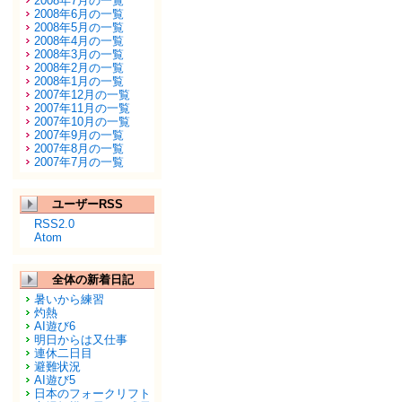
2008年7月の一覧
2008年6月の一覧
2008年5月の一覧
2008年4月の一覧
2008年3月の一覧
2008年2月の一覧
2008年1月の一覧
2007年12月の一覧
2007年11月の一覧
2007年10月の一覧
2007年9月の一覧
2007年8月の一覧
2007年7月の一覧
ユーザーRSS
RSS2.0
Atom
全体の新着日記
暑いから練習
灼熱
AI遊び6
明日からは又仕事
連休二日目
避難状況
AI遊び5
日本のフォークリフト