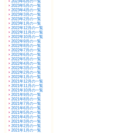
2023年6月の一覧
2023年5月の一覧
2023年4月の一覧
2023年3月の一覧
2023年2月の一覧
2023年1月の一覧
2022年12月の一覧
2022年11月の一覧
2022年10月の一覧
2022年9月の一覧
2022年8月の一覧
2022年7月の一覧
2022年6月の一覧
2022年5月の一覧
2022年4月の一覧
2022年3月の一覧
2022年2月の一覧
2022年1月の一覧
2021年12月の一覧
2021年11月の一覧
2021年10月の一覧
2021年9月の一覧
2021年8月の一覧
2021年7月の一覧
2021年6月の一覧
2021年5月の一覧
2021年4月の一覧
2021年3月の一覧
2021年2月の一覧
2021年1月の一覧