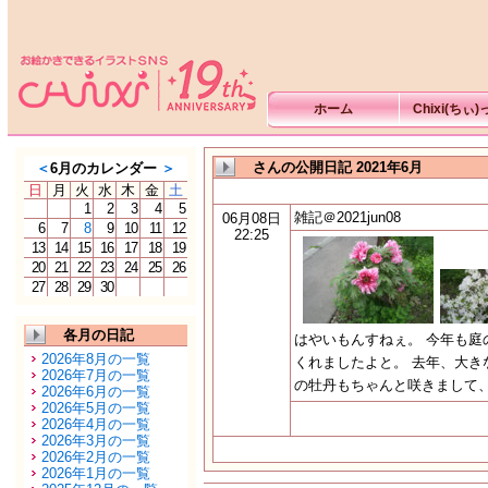
ホーム
Chixi(ちぃ
さんの公開日記 2021年6月
＜
6月のカレンダー
＞
日
月
火
水
木
金
土
1
2
3
4
5
雑記＠2021jun08
06月08日
6
7
8
9
10
11
12
22:25
13
14
15
16
17
18
19
20
21
22
23
24
25
26
27
28
29
30
各月の日記
はやいもんすねぇ。 今年も庭
2026年8月の一覧
くれましたよと。 去年、大き
2026年7月の一覧
の牡丹もちゃんと咲きまして
2026年6月の一覧
2026年5月の一覧
2026年4月の一覧
2026年3月の一覧
2026年2月の一覧
2026年1月の一覧