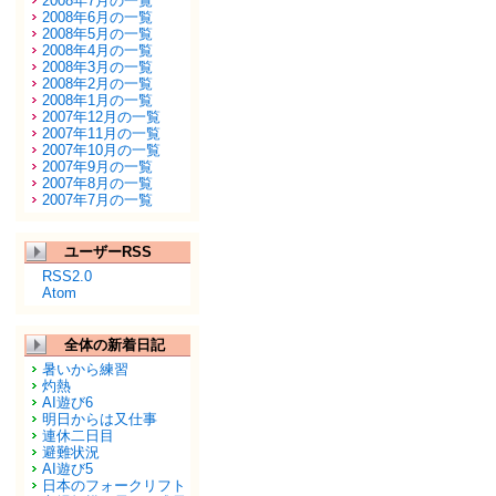
2008年7月の一覧
2008年6月の一覧
2008年5月の一覧
2008年4月の一覧
2008年3月の一覧
2008年2月の一覧
2008年1月の一覧
2007年12月の一覧
2007年11月の一覧
2007年10月の一覧
2007年9月の一覧
2007年8月の一覧
2007年7月の一覧
ユーザーRSS
RSS2.0
Atom
全体の新着日記
暑いから練習
灼熱
AI遊び6
明日からは又仕事
連休二日目
避難状況
AI遊び5
日本のフォークリフト