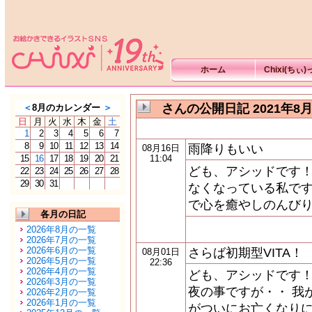
ホーム
Chixi(ちぃ
さんの公開日記 2021年8
＜
8月のカレンダー
＞
日
月
火
水
木
金
土
1
2
3
4
5
6
7
8
9
10
11
12
13
14
雨降りもいい
08月16日
15
16
17
18
19
20
21
11:04
ども、アシッドです！
22
23
24
25
26
27
28
29
30
31
なくなっている私です
で心を癒やしのんびり
各月の日記
2026年8月の一覧
2026年7月の一覧
2026年6月の一覧
さらば初期型VITA！
08月01日
2026年5月の一覧
22:36
2026年4月の一覧
ども、アシッドです！
2026年3月の一覧
夜の事ですが・・ 我が
2026年2月の一覧
2026年1月の一覧
がついにお亡くなりに