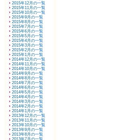
2015年12月の一覧
2015年11月の一覧
2015年10月の一覧
2015年9月の一覧
2015年8月の一覧
2015年7月の一覧
2015年6月の一覧
2015年5月の一覧
2015年4月の一覧
2015年3月の一覧
2015年2月の一覧
2015年1月の一覧
2014年12月の一覧
2014年11月の一覧
2014年10月の一覧
2014年9月の一覧
2014年8月の一覧
2014年7月の一覧
2014年6月の一覧
2014年5月の一覧
2014年4月の一覧
2014年3月の一覧
2014年2月の一覧
2014年1月の一覧
2013年12月の一覧
2013年11月の一覧
2013年10月の一覧
2013年9月の一覧
2013年8月の一覧
2013年7月の一覧