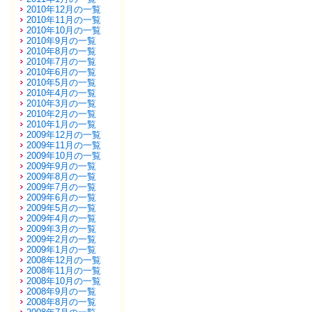
2010年12月の一覧
2010年11月の一覧
2010年10月の一覧
2010年9月の一覧
2010年8月の一覧
2010年7月の一覧
2010年6月の一覧
2010年5月の一覧
2010年4月の一覧
2010年3月の一覧
2010年2月の一覧
2010年1月の一覧
2009年12月の一覧
2009年11月の一覧
2009年10月の一覧
2009年9月の一覧
2009年8月の一覧
2009年7月の一覧
2009年6月の一覧
2009年5月の一覧
2009年4月の一覧
2009年3月の一覧
2009年2月の一覧
2009年1月の一覧
2008年12月の一覧
2008年11月の一覧
2008年10月の一覧
2008年9月の一覧
2008年8月の一覧