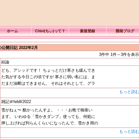
ホーム
Chixi(ちぃ)って？
新規登録
開発ブログ
公開日記 2022年2月
3件中 1件～3件を表示
結論
ども、アシッドです！ ちょっとだけ寒さも緩んでき
た気がする今日この頃ですが 寒さに弱い私には、ま
だまだ油断はできません。 それはそれとして、グラ
もっと読
雑記＠feb8/2022
雪がねぇ〜 酷かったんすよ。 ・・・お晩で御座い
ます。 いわゆる「雪かきダンプ」使っても、何処に
押し上げれば判らんくらいになったんで、雪かき用の
もっと読