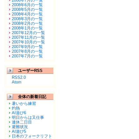
2008年7月の一覧
2008年6月の一覧
2008年5月の一覧
2008年4月の一覧
2008年3月の一覧
2008年2月の一覧
2008年1月の一覧
2007年12月の一覧
2007年11月の一覧
2007年10月の一覧
2007年9月の一覧
2007年8月の一覧
2007年7月の一覧
ユーザーRSS
RSS2.0
Atom
全体の新着日記
暑いから練習
灼熱
AI遊び6
明日からは又仕事
連休二日目
避難状況
AI遊び5
日本のフォークリフト