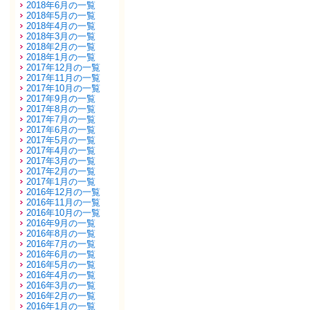
2018年6月の一覧
2018年5月の一覧
2018年4月の一覧
2018年3月の一覧
2018年2月の一覧
2018年1月の一覧
2017年12月の一覧
2017年11月の一覧
2017年10月の一覧
2017年9月の一覧
2017年8月の一覧
2017年7月の一覧
2017年6月の一覧
2017年5月の一覧
2017年4月の一覧
2017年3月の一覧
2017年2月の一覧
2017年1月の一覧
2016年12月の一覧
2016年11月の一覧
2016年10月の一覧
2016年9月の一覧
2016年8月の一覧
2016年7月の一覧
2016年6月の一覧
2016年5月の一覧
2016年4月の一覧
2016年3月の一覧
2016年2月の一覧
2016年1月の一覧