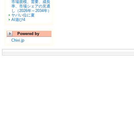
市場規模、需要、成長
率、市場シェアの見通
し（2026年～2034年）
ヤバい位に夏
AI遊び4
Powered by
Chixi.jp