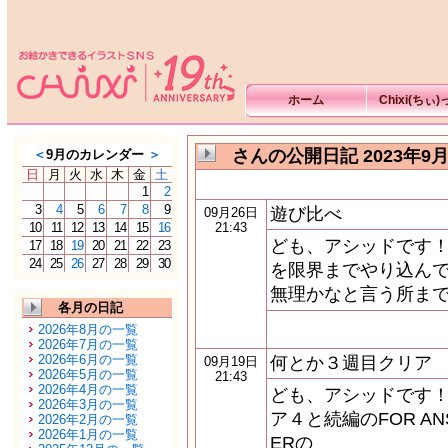
ホーム
Chixi(ちぃ
さんの公開日記 2023年9
＜
9月のカレンダー
＞
日
月
火
水
木
金
土
1
2
3
4
5
6
7
8
9
遊び比べ
09月26日
10
11
12
13
14
15
16
21:43
ども、アシッドです！
17
18
19
20
21
22
23
24
25
26
27
28
29
30
を限界までやり込んで
無理かなと言う所ま
各月の日記
2026年8月の一覧
2026年7月の一覧
2026年6月の一覧
何とか３週目クリア
09月19日
2026年5月の一覧
21:43
2026年4月の一覧
ども、アシッドです！
2026年3月の一覧
ア４と続編のFOR AN
2026年2月の一覧
2026年1月の一覧
ERの