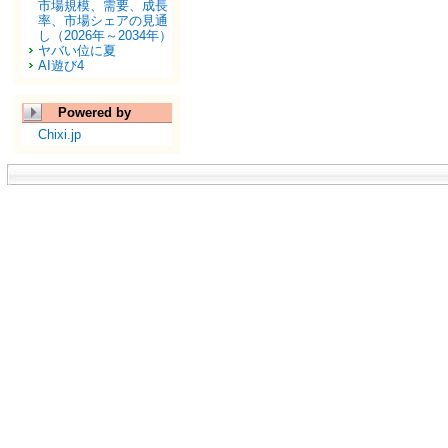
市場規模、需要、成長
率、市場シェアの見通
し（2026年～2034年）
ヤバい位に夏
AI遊び4
Powered by
Chixi.jp