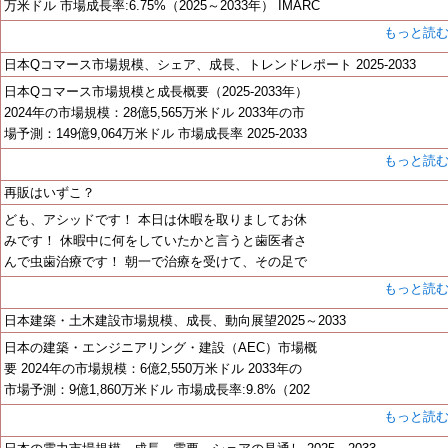
万米ドル 市場成長率:6.75%（2025～2033年） IMARC
もっと読
日本Qコマース市場規模、シェア、成長、トレンドレポート 2025-2033
日本Qコマース市場規模と成長概要（2025-2033年）
2024年の市場規模：28億5,565万米ドル 2033年の市
場予測：149億9,064万米ドル 市場成長率 2025-2033
もっと読
再販はいずこ？
ども、アシッドです！ 本日は休暇を取りましてお休
みです！ 休暇中に何をしていたかと言うと歯医者さ
んで虫歯治療です！ 朝一で治療を受けて、その足で
もっと読
日本建築・土木建設市場規模、成長、動向展望2025～2033
日本の建築・エンジニアリング・建設（AEC）市場概
要 2024年の市場規模：6億2,550万米ドル 2033年の
市場予測：9億1,860万米ドル 市場成長率:9.8%（202
もっと読