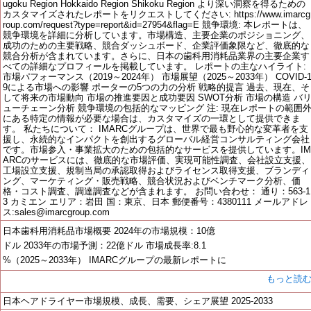
ugoku Region Hokkaido Region Shikoku Region より深い洞察を得るための
カスタマイズされたレポートをリクエストしてください: https://www.imarcg
roup.com/request?type=report&id=27954&flag=E 競争環境: 本レポートは、
競争環境を詳細に分析しています。市場構造、主要企業のポジショニング、
成功のための主要戦略、競合ダッシュボード、企業評価象限など、徹底的な
競合分析が含まれています。さらに、日本の歯科用消耗品業界の主要企業す
べての詳細なプロフィールを掲載しています。 レポートの主なハイライト:
市場パフォーマンス（2019～2024年） 市場展望（2025～2033年） COVID-
9による市場への影響 ポーターの5つの力の分析 戦略的提言 過去、現在、そ
して将来の市場動向 市場の推進要因と成功要因 SWOT分析 市場の構造 バ
ューチェーン分析 競争環境の包括的なマッピング 注: 現在レポートの範囲
にある特定の情報が必要な場合は、カスタマイズの一環として提供できま
す。 私たちについて： IMARCグループは、世界で最も野心的な変革者を支
援し、永続的なインパクトを創出するグローバル経営コンサルティング会社
です。市場参入・事業拡大のための包括的なサービスを提供しています。IM
ARCのサービスには、徹底的な市場評価、実現可能性調査、会社設立支援、
工場設立支援、規制当局の承認取得およびライセンス取得支援、ブランディ
ング、マーケティング・販売戦略、競合状況およびベンチマーク分析、価
格・コスト調査、調達調査などが含まれます。 お問い合わせ： 通り：563-1
3 カミエン エリア：岩田 国：東京、日本 郵便番号：4380111 メールアドレ
ス:sales@imarcgroup.com
日本歯科用消耗品市場概要 2024年の市場規模：10億
ドル 2033年の市場予測：22億ドル 市場成長率:8.1
%（2025～2033年） IMARCグループの最新レポートに
もっと読
日本ヘアドライヤー市場規模、成長、需要、シェア展望 2025-2033