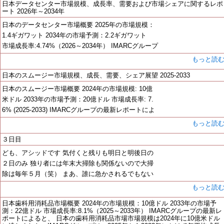
日本データセンター市場規模、成長率、需要および市場シェアに関するレポ
ート 2026年～2034年
日本のデータセンター市場概要 2025年の市場規模：
1.4ギガワット 2034年の市場予測：2.2ギガワット
市場成長率:4.74%（2026～2034年） IMARCグループ
もっと読
日本のスムージー市場規模、成長、需要、シェア展望 2025-2033
日本のスムージー市場概要 2024年の市場規模: 10億
米ドル 2033年の市場予測：20億ドル 市場成長率: 7.
6% (2025-2033) IMARCグループの最新レポートによ
もっと読
３日目
ども、アシッドです 気付くと残りも明日と明後日の
２日のみ 独り者には年末大掃除も関係ないので大掃
除は毎年５月（笑） まあ、誰に急かされるでもない
もっと読
日本歯科用消耗品市場概要 2024年の市場規模：10億ドル 2033年の市場予
測：22億ドル 市場成長率:8.1%（2025～2033年） IMARCグループの最新レ
ポートによると、 日本の歯科用消耗品市場市場規模は2024年に10億米ドル