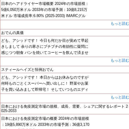
日本のヘアドライヤー市場概要 2024年の市場規模：
5億6,050万米ドル 2033年の市場予測：10億8,215万
米ドル 市場成長率:6.80% (2025-2033) IMARCグル
もっと読
おでんの真価
ども、アシッドです！ 今日も何だか目が覚めて早起
きしまして 余りの寒さにプチプチの有効性に疑問に
感じつつ朝食 パンを焼いてコーヒーを飲んで済ませ
もっと読
スティールヘイズと恒例おでん
ども、アシッドです！ 本日からはお休みなのですが
何時ものごとくスーパーへ買い出しに！ 野菜やお菓
子を買い込みまして即帰宅！ そしていつものエディ
もっと読
日本における免疫測定市場の規模、成長、需要、シェアに関するレポート 2
025-2033
日本における免疫測定市場の概要 2024年の市場規模
：19億5,890万米ドル 2033年の市場予測：36億3,170