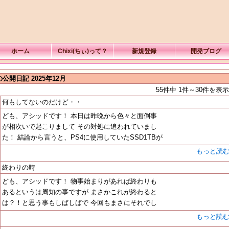
ホーム
Chixi(ちぃ)って？
新規登録
開発ブログ
公開日記 2025年12月
55件中 1件～30件を表示
何もしてないのだけど・・
ども、アシッドです！ 本日は昨晩から色々と面倒事
が相次いで起こりまして その対処に追われていまし
た！ 結論から言うと、PS4に使用していたSSD1TBが
もっと読
終わりの時
ども、アシッドです！ 物事始まりがあれば終わりも
あるというは周知の事ですが まさかこれが終わると
は？！と思う事もしばしばで 今回もまさにそれでし
もっと読