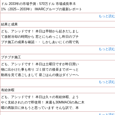
ドル 2033年の市場予測：570万ドル 市場成長率:8.
1%（2025～2033年） IMARCグループの最新レポート
もっと読
結果と成果
ども、アシッドです！ 本日は早朝から起きだしまし
て放射冷却の時間から 窓とにらめっこし昨日のプチ
プチ施工の成果を確認・・ しかしあいにくの雨で気
もっと読
プチプチ施工
ども、アシッドです！ 本日は土曜日ですが昨日買い
物に出かけた事も有り ゴミ捨ての後昼までボーっと
動画を見て過ごしまして 昼ごはんの後はダイソーへ
もっと読
有給休暇
ども、アシッドです！ 本日は久々の有給休暇、よう
やく支給されたので即使用！ 来週も30MMAC6の為に木
曜の再販日に休もうと思っています そんな訳で、本
もっと読