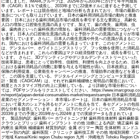
に達しました。IMARCグループは、2025年から2033年にかけて年平均成長
率（CAGR）8.1％で成長し、2033年までに22億米ドルに達すると予測して
います。レポートには競合他社と地域の分析も含まれており、市場の最新の
進歩についても取り上げています。 日本の歯科用消耗品市場の動向と推進
要因： 日本における歯科消耗品市場の成長を牽引する主な要因は、高齢化
人口の増加と口腔衛生意識の高まりです。加えて、歯の喪失、歯周病、虫
歯、歯肉炎といった歯科疾患の増加も、歯科消耗品の需要増加につながって
います。日本人の口腔衛生意識の高まりと予防ケアへの意識の高まりが市場
を牽引しています。さらに、日本人の衛生意識や外見への意識が高まるにつ
れ、国内における歯科消耗品の需要も高まっています。このセグメントに
は、デンタルバー、ホワイトニングストリップ、フッ化物を使用した消耗品
などが含まれます。これらの要因はマクロ経済指標であり、成長を牽引して
います。 さらに、3Dプリンティングやデジタルデンティストリーといった
技術革新は、患者にとって効率性、信頼性、利便性を向上させるため、日本
における歯科消耗品の消費に影響を与える可能性が高い。日本政府は、歯科
保険の利用促進、公衆衛生キャンペーンの推進、市場効率の改善などを通じ
て、この国を支援している。デジタルイメージングとコンピュータ支援設
計・製造（CAD/CAM）は、それぞれ歯科補綴物と発明品の製造において、
精度とカスタマイズ性の向上に貢献している。 より詳細な市場分析につい
ては、PDFサンプルをリクエストしてください。:https://www.imarcgroup.co
m/report/ja/japan-dental-consumables-market/requestsample 日本歯科消耗
産業のセグメンテーション： 本市場レポートは、日本の歯科用消耗品市場
において最大のシェアを誇るセグメントに焦点を当て、各セグメントの包括
的な分析を提供しています。また、以下のセグメントについて、2025年から
2033年までの予測と2019年から2024年までの実績データも含まれていま
す。 製品別内訳: 歯科用バー ホワイトニング材 歯科用生体材料 歯科麻酔薬
クラウンとブリッジ 歯科インプラント その他 治療による内訳: 矯正歯科 歯
内療法 歯周病 補綴歯科 材質別内訳: 金属 ポリマー 陶芸 生体材料 エンドユ
ーザー別の内訳: 歯科医院・クリニック 歯科技工所 その他 地域別洞察: ソン
グ地域 Kansai/Kinki region Chubu region 九州・沖縄地方 Tohoku Region Ch