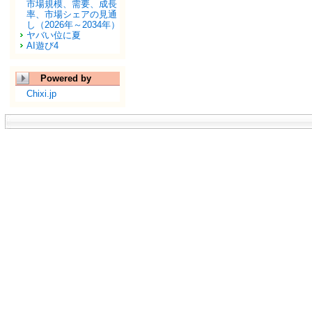
市場規模、需要、成長
率、市場シェアの見通
し（2026年～2034年）
ヤバい位に夏
AI遊び4
Powered by
Chixi.jp