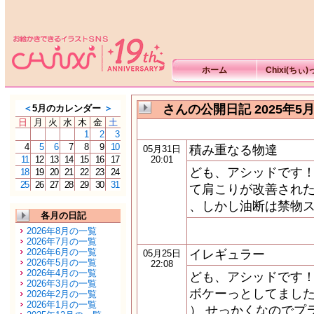
ホーム
Chixi(ちぃ
さんの公開日記 2025年5
＜
5月のカレンダー
＞
日
月
火
水
木
金
土
1
2
3
4
5
6
7
8
9
10
積み重なる物達
05月31日
11
12
13
14
15
16
17
20:01
ども、アシッドです！
18
19
20
21
22
23
24
25
26
27
28
29
30
31
て肩こりが改善された
、しかし油断は禁物ス
各月の日記
2026年8月の一覧
2026年7月の一覧
2026年6月の一覧
イレギュラー
05月25日
2026年5月の一覧
22:08
2026年4月の一覧
ども、アシッドです！
2026年3月の一覧
ボケーっとしてました
2026年2月の一覧
2026年1月の一覧
） せっかくなのでプ