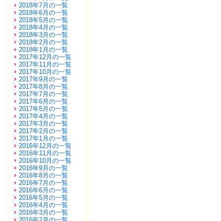
2018年7月の一覧
2018年6月の一覧
2018年5月の一覧
2018年4月の一覧
2018年3月の一覧
2018年2月の一覧
2018年1月の一覧
2017年12月の一覧
2017年11月の一覧
2017年10月の一覧
2017年9月の一覧
2017年8月の一覧
2017年7月の一覧
2017年6月の一覧
2017年5月の一覧
2017年4月の一覧
2017年3月の一覧
2017年2月の一覧
2017年1月の一覧
2016年12月の一覧
2016年11月の一覧
2016年10月の一覧
2016年9月の一覧
2016年8月の一覧
2016年7月の一覧
2016年6月の一覧
2016年5月の一覧
2016年4月の一覧
2016年3月の一覧
2016年2月の一覧