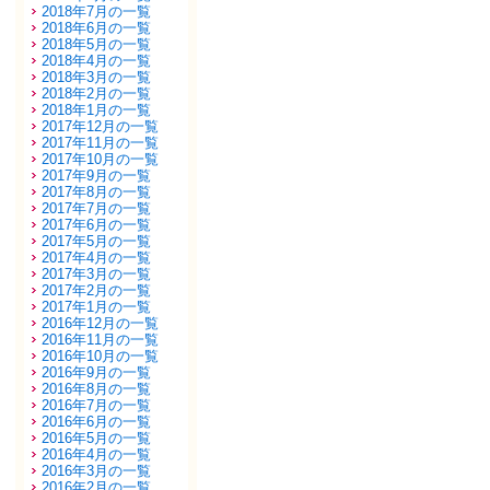
2018年7月の一覧
2018年6月の一覧
2018年5月の一覧
2018年4月の一覧
2018年3月の一覧
2018年2月の一覧
2018年1月の一覧
2017年12月の一覧
2017年11月の一覧
2017年10月の一覧
2017年9月の一覧
2017年8月の一覧
2017年7月の一覧
2017年6月の一覧
2017年5月の一覧
2017年4月の一覧
2017年3月の一覧
2017年2月の一覧
2017年1月の一覧
2016年12月の一覧
2016年11月の一覧
2016年10月の一覧
2016年9月の一覧
2016年8月の一覧
2016年7月の一覧
2016年6月の一覧
2016年5月の一覧
2016年4月の一覧
2016年3月の一覧
2016年2月の一覧