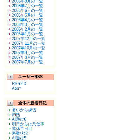
2008年8月の一覧
2008年7月の一覧
2008年6月の一覧
2008年5月の一覧
2008年4月の一覧
2008年3月の一覧
2008年2月の一覧
2008年1月の一覧
2007年12月の一覧
2007年11月の一覧
2007年10月の一覧
2007年9月の一覧
2007年8月の一覧
2007年7月の一覧
ユーザーRSS
RSS2.0
Atom
全体の新着日記
暑いから練習
灼熱
AI遊び6
明日からは又仕事
連休二日目
避難状況
AI遊び5