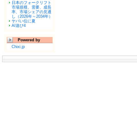
日本のフォークリフト
市場規模、需要、成長
率、市場シェアの見通
し（2026年～2034年）
ヤバい位に夏
AI遊び4
Powered by
Chixi.jp