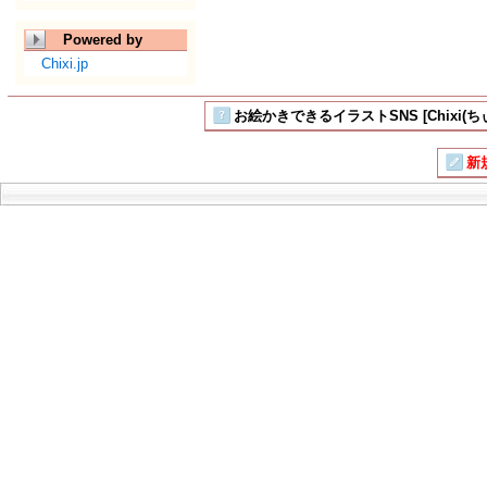
Powered by
Chixi.jp
お絵かきできるイラストSNS [Chixi(ち
新