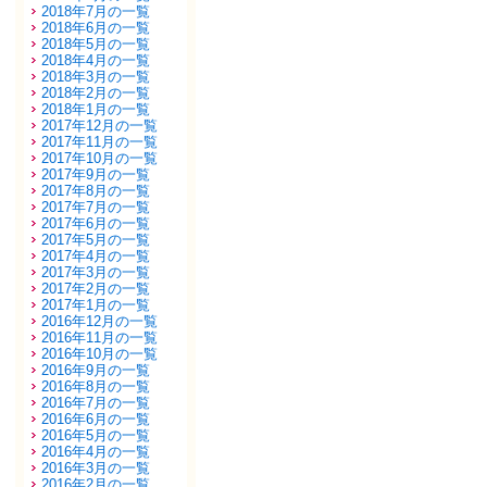
2018年7月の一覧
2018年6月の一覧
2018年5月の一覧
2018年4月の一覧
2018年3月の一覧
2018年2月の一覧
2018年1月の一覧
2017年12月の一覧
2017年11月の一覧
2017年10月の一覧
2017年9月の一覧
2017年8月の一覧
2017年7月の一覧
2017年6月の一覧
2017年5月の一覧
2017年4月の一覧
2017年3月の一覧
2017年2月の一覧
2017年1月の一覧
2016年12月の一覧
2016年11月の一覧
2016年10月の一覧
2016年9月の一覧
2016年8月の一覧
2016年7月の一覧
2016年6月の一覧
2016年5月の一覧
2016年4月の一覧
2016年3月の一覧
2016年2月の一覧