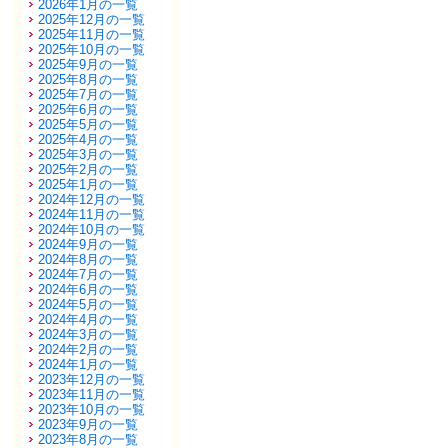
2026年1月の一覧
2025年12月の一覧
2025年11月の一覧
2025年10月の一覧
2025年9月の一覧
2025年8月の一覧
2025年7月の一覧
2025年6月の一覧
2025年5月の一覧
2025年4月の一覧
2025年3月の一覧
2025年2月の一覧
2025年1月の一覧
2024年12月の一覧
2024年11月の一覧
2024年10月の一覧
2024年9月の一覧
2024年8月の一覧
2024年7月の一覧
2024年6月の一覧
2024年5月の一覧
2024年4月の一覧
2024年3月の一覧
2024年2月の一覧
2024年1月の一覧
2023年12月の一覧
2023年11月の一覧
2023年10月の一覧
2023年9月の一覧
2023年8月の一覧