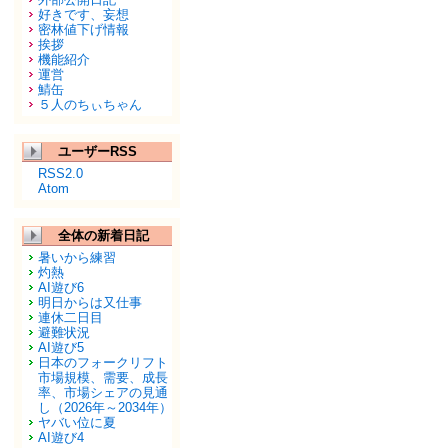
好きです、妄想
密林値下げ情報
挨拶
機能紹介
運営
鯖缶
５人のちぃちゃん
ユーザーRSS
RSS2.0
Atom
全体の新着日記
暑いから練習
灼熱
AI遊び6
明日からは又仕事
連休二日目
避難状況
AI遊び5
日本のフォークリフト
市場規模、需要、成長
率、市場シェアの見通
し（2026年～2034年）
ヤバい位に夏
AI遊び4