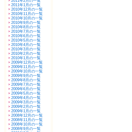
2011年2月の一覧
2011年1月の一覧
2010年12月の一覧
2010年11月の一覧
2010年10月の一覧
2010年9月の一覧
2010年8月の一覧
2010年7月の一覧
2010年6月の一覧
2010年5月の一覧
2010年4月の一覧
2010年3月の一覧
2010年2月の一覧
2010年1月の一覧
2009年12月の一覧
2009年11月の一覧
2009年10月の一覧
2009年9月の一覧
2009年8月の一覧
2009年7月の一覧
2009年6月の一覧
2009年5月の一覧
2009年4月の一覧
2009年3月の一覧
2009年2月の一覧
2009年1月の一覧
2008年12月の一覧
2008年11月の一覧
2008年10月の一覧
2008年9月の一覧