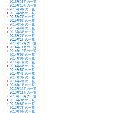
2015年11月の一覧
2015年10月の一覧
2015年9月の一覧
2015年8月の一覧
2015年7月の一覧
2015年6月の一覧
2015年5月の一覧
2015年4月の一覧
2015年3月の一覧
2015年2月の一覧
2015年1月の一覧
2014年12月の一覧
2014年11月の一覧
2014年10月の一覧
2014年9月の一覧
2014年8月の一覧
2014年7月の一覧
2014年6月の一覧
2014年5月の一覧
2014年4月の一覧
2014年3月の一覧
2014年2月の一覧
2014年1月の一覧
2013年12月の一覧
2013年11月の一覧
2013年10月の一覧
2013年9月の一覧
2013年8月の一覧
2013年7月の一覧
2013年6月の一覧