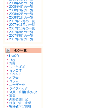
2008年5月の一覧
2008年4月の一覧
2008年3月の一覧
2008年2月の一覧
2008年1月の一覧
2007年12月の一覧
2007年11月の一覧
2007年10月の一覧
2007年9月の一覧
2007年8月の一覧
2007年7月の一覧
タグ一覧
Live2D
Tips
お題
ちぃとぱぱ
ちぃ全体
イベント
オフ会
コラム
ユーザー会
ライフハック
全員に公開日記紹介
募集
外部公開日記
好きです、妄想
密林値下げ情報