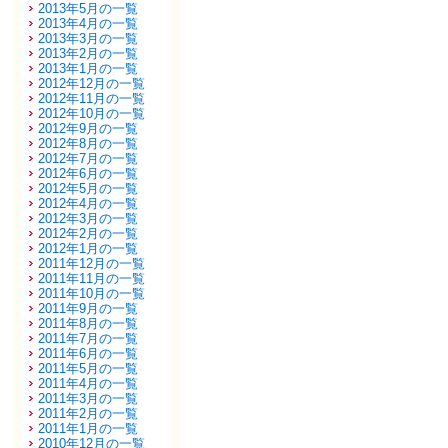
2013年5月の一覧
2013年4月の一覧
2013年3月の一覧
2013年2月の一覧
2013年1月の一覧
2012年12月の一覧
2012年11月の一覧
2012年10月の一覧
2012年9月の一覧
2012年8月の一覧
2012年7月の一覧
2012年6月の一覧
2012年5月の一覧
2012年4月の一覧
2012年3月の一覧
2012年2月の一覧
2012年1月の一覧
2011年12月の一覧
2011年11月の一覧
2011年10月の一覧
2011年9月の一覧
2011年8月の一覧
2011年7月の一覧
2011年6月の一覧
2011年5月の一覧
2011年4月の一覧
2011年3月の一覧
2011年2月の一覧
2011年1月の一覧
2010年12月の一覧