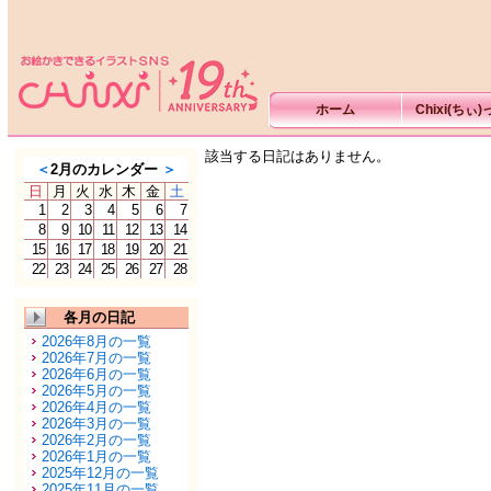
ホーム
Chixi(ちぃ
該当する日記はありません。
＜
2月のカレンダー
＞
日
月
火
水
木
金
土
1
2
3
4
5
6
7
8
9
10
11
12
13
14
15
16
17
18
19
20
21
22
23
24
25
26
27
28
各月の日記
2026年8月の一覧
2026年7月の一覧
2026年6月の一覧
2026年5月の一覧
2026年4月の一覧
2026年3月の一覧
2026年2月の一覧
2026年1月の一覧
2025年12月の一覧
2025年11月の一覧