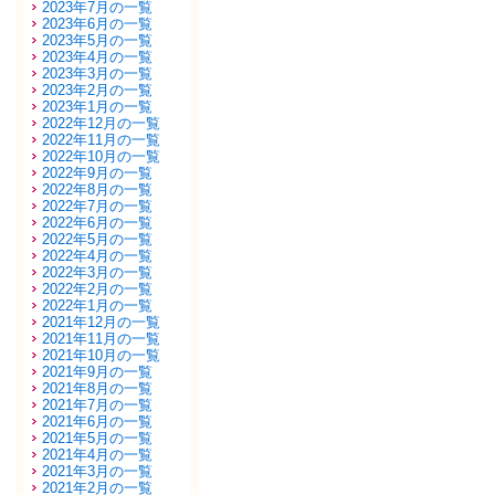
2023年7月の一覧
2023年6月の一覧
2023年5月の一覧
2023年4月の一覧
2023年3月の一覧
2023年2月の一覧
2023年1月の一覧
2022年12月の一覧
2022年11月の一覧
2022年10月の一覧
2022年9月の一覧
2022年8月の一覧
2022年7月の一覧
2022年6月の一覧
2022年5月の一覧
2022年4月の一覧
2022年3月の一覧
2022年2月の一覧
2022年1月の一覧
2021年12月の一覧
2021年11月の一覧
2021年10月の一覧
2021年9月の一覧
2021年8月の一覧
2021年7月の一覧
2021年6月の一覧
2021年5月の一覧
2021年4月の一覧
2021年3月の一覧
2021年2月の一覧