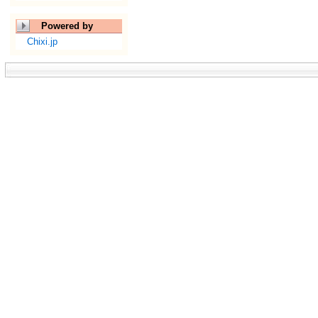
Powered by
Chixi.jp