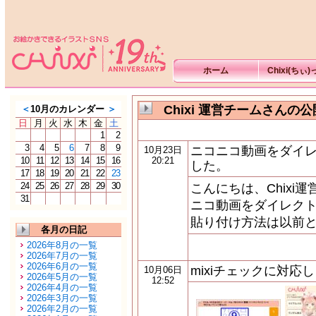
ホーム
Chixi(ちぃ
Chixi 運営チームさんの
＜
10月のカレンダー
＞
日
月
火
水
木
金
土
1
2
3
4
5
6
7
8
9
ニコニコ動画をダイ
10月23日
10
11
12
13
14
15
16
20:21
した。
17
18
19
20
21
22
23
24
25
26
27
28
29
30
こんにちは、Chixi運
31
ニコ動画をダイレク
貼り付け方法は以前と
各月の日記
2026年8月の一覧
2026年7月の一覧
2026年6月の一覧
mixiチェックに対応
10月06日
2026年5月の一覧
12:52
2026年4月の一覧
2026年3月の一覧
2026年2月の一覧