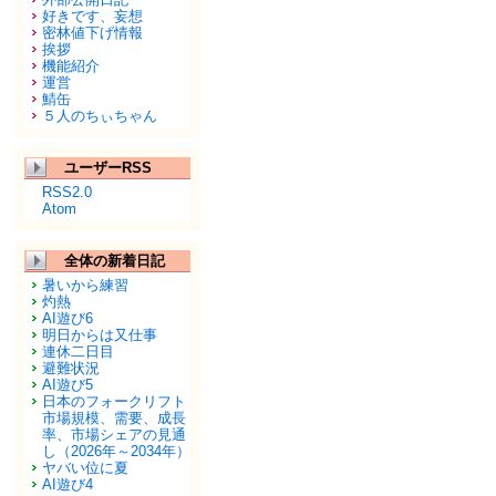
好きです、妄想
密林値下げ情報
挨拶
機能紹介
運営
鯖缶
５人のちぃちゃん
ユーザーRSS
RSS2.0
Atom
全体の新着日記
暑いから練習
灼熱
AI遊び6
明日からは又仕事
連休二日目
避難状況
AI遊び5
日本のフォークリフト
市場規模、需要、成長
率、市場シェアの見通
し（2026年～2034年）
ヤバい位に夏
AI遊び4