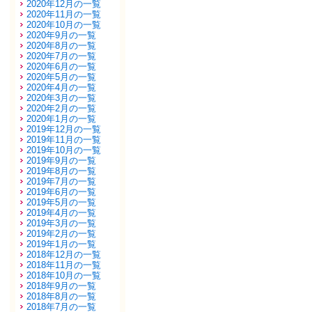
2020年12月の一覧
2020年11月の一覧
2020年10月の一覧
2020年9月の一覧
2020年8月の一覧
2020年7月の一覧
2020年6月の一覧
2020年5月の一覧
2020年4月の一覧
2020年3月の一覧
2020年2月の一覧
2020年1月の一覧
2019年12月の一覧
2019年11月の一覧
2019年10月の一覧
2019年9月の一覧
2019年8月の一覧
2019年7月の一覧
2019年6月の一覧
2019年5月の一覧
2019年4月の一覧
2019年3月の一覧
2019年2月の一覧
2019年1月の一覧
2018年12月の一覧
2018年11月の一覧
2018年10月の一覧
2018年9月の一覧
2018年8月の一覧
2018年7月の一覧