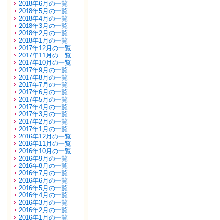
2018年6月の一覧
2018年5月の一覧
2018年4月の一覧
2018年3月の一覧
2018年2月の一覧
2018年1月の一覧
2017年12月の一覧
2017年11月の一覧
2017年10月の一覧
2017年9月の一覧
2017年8月の一覧
2017年7月の一覧
2017年6月の一覧
2017年5月の一覧
2017年4月の一覧
2017年3月の一覧
2017年2月の一覧
2017年1月の一覧
2016年12月の一覧
2016年11月の一覧
2016年10月の一覧
2016年9月の一覧
2016年8月の一覧
2016年7月の一覧
2016年6月の一覧
2016年5月の一覧
2016年4月の一覧
2016年3月の一覧
2016年2月の一覧
2016年1月の一覧