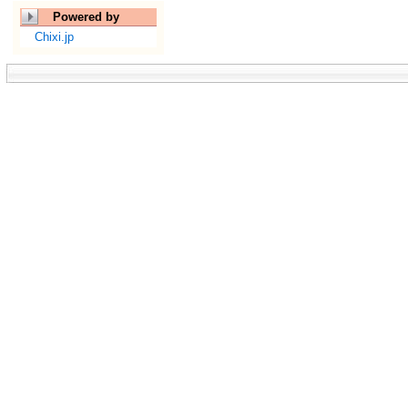
Powered by
Chixi.jp