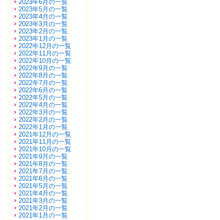
2023年6月の一覧
2023年5月の一覧
2023年4月の一覧
2023年3月の一覧
2023年2月の一覧
2023年1月の一覧
2022年12月の一覧
2022年11月の一覧
2022年10月の一覧
2022年9月の一覧
2022年8月の一覧
2022年7月の一覧
2022年6月の一覧
2022年5月の一覧
2022年4月の一覧
2022年3月の一覧
2022年2月の一覧
2022年1月の一覧
2021年12月の一覧
2021年11月の一覧
2021年10月の一覧
2021年9月の一覧
2021年8月の一覧
2021年7月の一覧
2021年6月の一覧
2021年5月の一覧
2021年4月の一覧
2021年3月の一覧
2021年2月の一覧
2021年1月の一覧