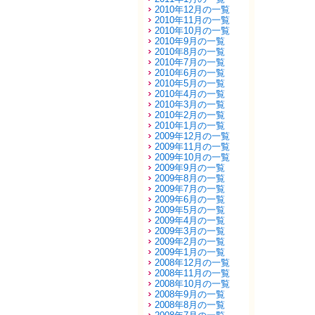
2010年12月の一覧
2010年11月の一覧
2010年10月の一覧
2010年9月の一覧
2010年8月の一覧
2010年7月の一覧
2010年6月の一覧
2010年5月の一覧
2010年4月の一覧
2010年3月の一覧
2010年2月の一覧
2010年1月の一覧
2009年12月の一覧
2009年11月の一覧
2009年10月の一覧
2009年9月の一覧
2009年8月の一覧
2009年7月の一覧
2009年6月の一覧
2009年5月の一覧
2009年4月の一覧
2009年3月の一覧
2009年2月の一覧
2009年1月の一覧
2008年12月の一覧
2008年11月の一覧
2008年10月の一覧
2008年9月の一覧
2008年8月の一覧