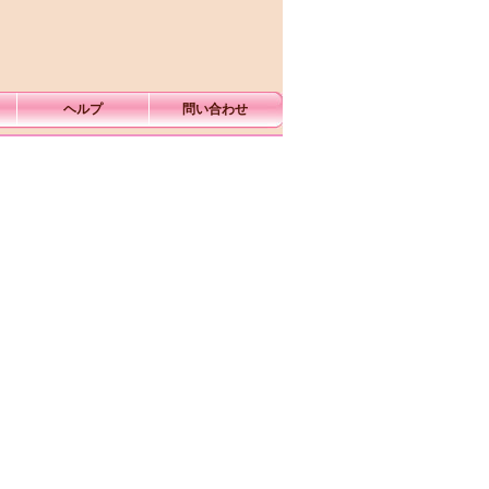
ヘルプ
問い合わせ