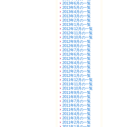
2013年6月の一覧
2013年5月の一覧
2013年4月の一覧
2013年3月の一覧
2013年2月の一覧
2013年1月の一覧
2012年12月の一覧
2012年11月の一覧
2012年10月の一覧
2012年9月の一覧
2012年8月の一覧
2012年7月の一覧
2012年6月の一覧
2012年5月の一覧
2012年4月の一覧
2012年3月の一覧
2012年2月の一覧
2012年1月の一覧
2011年12月の一覧
2011年11月の一覧
2011年10月の一覧
2011年9月の一覧
2011年8月の一覧
2011年7月の一覧
2011年6月の一覧
2011年5月の一覧
2011年4月の一覧
2011年3月の一覧
2011年2月の一覧
2011年1月の一覧