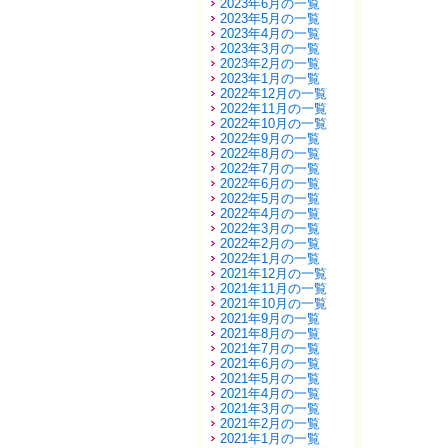
2023年6月の一覧
2023年5月の一覧
2023年4月の一覧
2023年3月の一覧
2023年2月の一覧
2023年1月の一覧
2022年12月の一覧
2022年11月の一覧
2022年10月の一覧
2022年9月の一覧
2022年8月の一覧
2022年7月の一覧
2022年6月の一覧
2022年5月の一覧
2022年4月の一覧
2022年3月の一覧
2022年2月の一覧
2022年1月の一覧
2021年12月の一覧
2021年11月の一覧
2021年10月の一覧
2021年9月の一覧
2021年8月の一覧
2021年7月の一覧
2021年6月の一覧
2021年5月の一覧
2021年4月の一覧
2021年3月の一覧
2021年2月の一覧
2021年1月の一覧