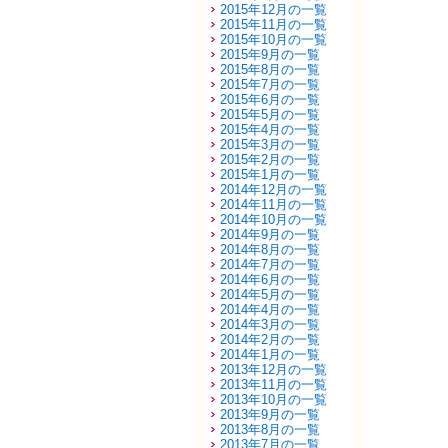
2015年12月の一覧
2015年11月の一覧
2015年10月の一覧
2015年9月の一覧
2015年8月の一覧
2015年7月の一覧
2015年6月の一覧
2015年5月の一覧
2015年4月の一覧
2015年3月の一覧
2015年2月の一覧
2015年1月の一覧
2014年12月の一覧
2014年11月の一覧
2014年10月の一覧
2014年9月の一覧
2014年8月の一覧
2014年7月の一覧
2014年6月の一覧
2014年5月の一覧
2014年4月の一覧
2014年3月の一覧
2014年2月の一覧
2014年1月の一覧
2013年12月の一覧
2013年11月の一覧
2013年10月の一覧
2013年9月の一覧
2013年8月の一覧
2013年7月の一覧