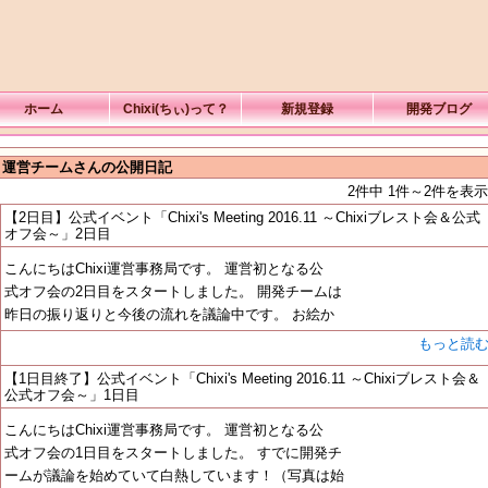
ホーム
Chixi(ちぃ)って？
新規登録
開発ブログ
xi 運営チームさんの公開日記
2件中 1件～2件を表示
【2日目】公式イベント「Chixi's Meeting 2016.11 ～Chixiブレスト会＆公式
オフ会～」2日目
こんにちはChixi運営事務局です。 運営初となる公
式オフ会の2日目をスタートしました。 開発チームは
昨日の振り返りと今後の流れを議論中です。 お絵か
もっと読
【1日目終了】公式イベント「Chixi's Meeting 2016.11 ～Chixiブレスト会＆
公式オフ会～」1日目
こんにちはChixi運営事務局です。 運営初となる公
式オフ会の1日目をスタートしました。 すでに開発チ
ームが議論を始めていて白熱しています！（写真は始