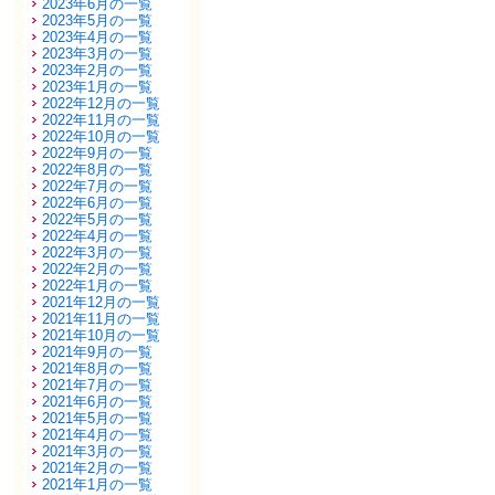
2023年6月の一覧
2023年5月の一覧
2023年4月の一覧
2023年3月の一覧
2023年2月の一覧
2023年1月の一覧
2022年12月の一覧
2022年11月の一覧
2022年10月の一覧
2022年9月の一覧
2022年8月の一覧
2022年7月の一覧
2022年6月の一覧
2022年5月の一覧
2022年4月の一覧
2022年3月の一覧
2022年2月の一覧
2022年1月の一覧
2021年12月の一覧
2021年11月の一覧
2021年10月の一覧
2021年9月の一覧
2021年8月の一覧
2021年7月の一覧
2021年6月の一覧
2021年5月の一覧
2021年4月の一覧
2021年3月の一覧
2021年2月の一覧
2021年1月の一覧