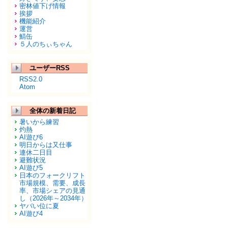
密林値下げ情報
挨拶
機能紹介
運営
鯖缶
５人のちぃちゃん
ユーザーRSS
RSS2.0
Atom
全体の新着日記
暑いから練習
灼熱
AI遊び6
明日からは又仕事
連休二日目
避難状況
AI遊び5
日本のフォークリフト
市場規模、需要、成長
率、市場シェアの見通
し（2026年～2034年）
ヤバい位に夏
AI遊び4