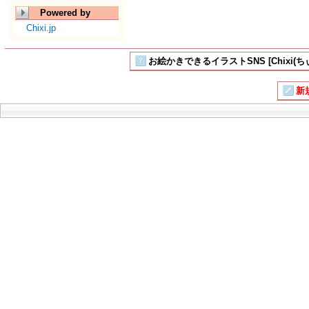
Powered by
Chixi.jp
お絵かきできるイラストSNS [Chixi(ち
新