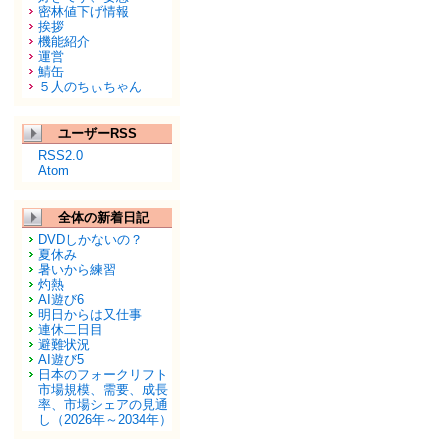
密林値下げ情報
挨拶
機能紹介
運営
鯖缶
５人のちぃちゃん
ユーザーRSS
RSS2.0
Atom
全体の新着日記
DVDしかないの？
夏休み
暑いから練習
灼熱
AI遊び6
明日からは又仕事
連休二日目
避難状況
AI遊び5
日本のフォークリフト
市場規模、需要、成長
率、市場シェアの見通
し（2026年～2034年）