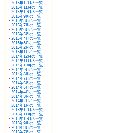
2015年12月の一覧
2015年11月の一覧
2015年10月の一覧
2015年9月の一覧
2015年8月の一覧
2015年7月の一覧
2015年6月の一覧
2015年5月の一覧
2015年4月の一覧
2015年3月の一覧
2015年2月の一覧
2015年1月の一覧
2014年12月の一覧
2014年11月の一覧
2014年10月の一覧
2014年9月の一覧
2014年8月の一覧
2014年7月の一覧
2014年6月の一覧
2014年5月の一覧
2014年4月の一覧
2014年3月の一覧
2014年2月の一覧
2014年1月の一覧
2013年12月の一覧
2013年11月の一覧
2013年10月の一覧
2013年9月の一覧
2013年8月の一覧
2013年7月の一覧