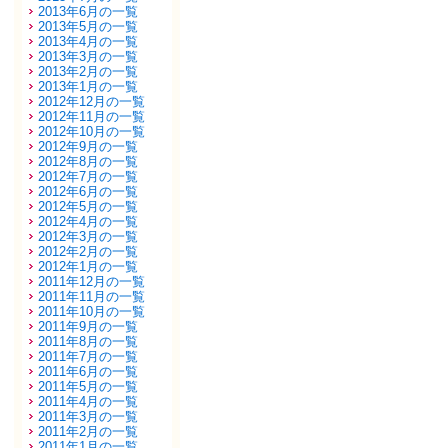
2013年6月の一覧
2013年5月の一覧
2013年4月の一覧
2013年3月の一覧
2013年2月の一覧
2013年1月の一覧
2012年12月の一覧
2012年11月の一覧
2012年10月の一覧
2012年9月の一覧
2012年8月の一覧
2012年7月の一覧
2012年6月の一覧
2012年5月の一覧
2012年4月の一覧
2012年3月の一覧
2012年2月の一覧
2012年1月の一覧
2011年12月の一覧
2011年11月の一覧
2011年10月の一覧
2011年9月の一覧
2011年8月の一覧
2011年7月の一覧
2011年6月の一覧
2011年5月の一覧
2011年4月の一覧
2011年3月の一覧
2011年2月の一覧
2011年1月の一覧