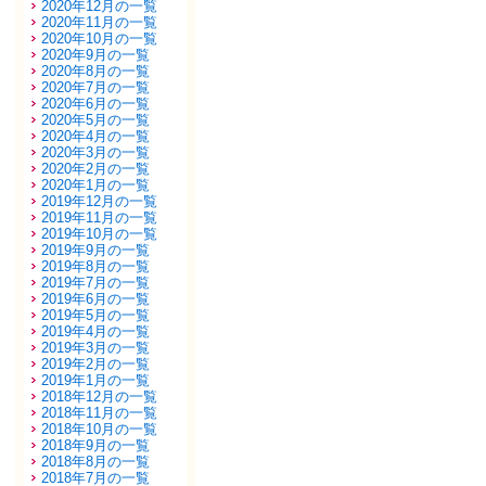
2020年12月の一覧
2020年11月の一覧
2020年10月の一覧
2020年9月の一覧
2020年8月の一覧
2020年7月の一覧
2020年6月の一覧
2020年5月の一覧
2020年4月の一覧
2020年3月の一覧
2020年2月の一覧
2020年1月の一覧
2019年12月の一覧
2019年11月の一覧
2019年10月の一覧
2019年9月の一覧
2019年8月の一覧
2019年7月の一覧
2019年6月の一覧
2019年5月の一覧
2019年4月の一覧
2019年3月の一覧
2019年2月の一覧
2019年1月の一覧
2018年12月の一覧
2018年11月の一覧
2018年10月の一覧
2018年9月の一覧
2018年8月の一覧
2018年7月の一覧