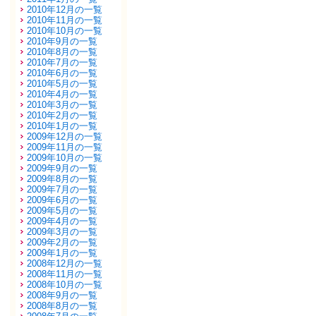
2010年12月の一覧
2010年11月の一覧
2010年10月の一覧
2010年9月の一覧
2010年8月の一覧
2010年7月の一覧
2010年6月の一覧
2010年5月の一覧
2010年4月の一覧
2010年3月の一覧
2010年2月の一覧
2010年1月の一覧
2009年12月の一覧
2009年11月の一覧
2009年10月の一覧
2009年9月の一覧
2009年8月の一覧
2009年7月の一覧
2009年6月の一覧
2009年5月の一覧
2009年4月の一覧
2009年3月の一覧
2009年2月の一覧
2009年1月の一覧
2008年12月の一覧
2008年11月の一覧
2008年10月の一覧
2008年9月の一覧
2008年8月の一覧