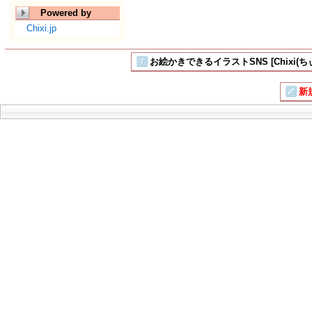
Powered by
Chixi.jp
お絵かきできるイラストSNS [Chixi(ち
新