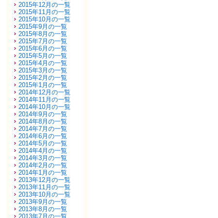
2015年12月の一覧
2015年11月の一覧
2015年10月の一覧
2015年9月の一覧
2015年8月の一覧
2015年7月の一覧
2015年6月の一覧
2015年5月の一覧
2015年4月の一覧
2015年3月の一覧
2015年2月の一覧
2015年1月の一覧
2014年12月の一覧
2014年11月の一覧
2014年10月の一覧
2014年9月の一覧
2014年8月の一覧
2014年7月の一覧
2014年6月の一覧
2014年5月の一覧
2014年4月の一覧
2014年3月の一覧
2014年2月の一覧
2014年1月の一覧
2013年12月の一覧
2013年11月の一覧
2013年10月の一覧
2013年9月の一覧
2013年8月の一覧
2013年7月の一覧