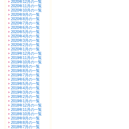
2020年12月の一覧
2020年11月の一覧
2020年10月の一覧
2020年9月の一覧
2020年8月の一覧
2020年7月の一覧
2020年6月の一覧
2020年5月の一覧
2020年4月の一覧
2020年3月の一覧
2020年2月の一覧
2020年1月の一覧
2019年12月の一覧
2019年11月の一覧
2019年10月の一覧
2019年9月の一覧
2019年8月の一覧
2019年7月の一覧
2019年6月の一覧
2019年5月の一覧
2019年4月の一覧
2019年3月の一覧
2019年2月の一覧
2019年1月の一覧
2018年12月の一覧
2018年11月の一覧
2018年10月の一覧
2018年9月の一覧
2018年8月の一覧
2018年7月の一覧