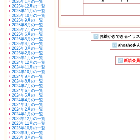
2026年1月の一覧
2025年12月の一覧
2025年11月の一覧
2025年10月の一覧
2025年9月の一覧
2025年8月の一覧
2025年7月の一覧
2025年6月の一覧
お絵かきできるイラストSN
2025年5月の一覧
2025年4月の一覧
ahoahoさ
2025年3月の一覧
2025年2月の一覧
2025年1月の一覧
新規会員
2024年12月の一覧
2024年11月の一覧
2024年10月の一覧
2024年9月の一覧
2024年8月の一覧
2024年7月の一覧
2024年6月の一覧
2024年5月の一覧
2024年4月の一覧
2024年3月の一覧
2024年2月の一覧
2024年1月の一覧
2023年12月の一覧
2023年11月の一覧
2023年10月の一覧
2023年9月の一覧
2023年8月の一覧