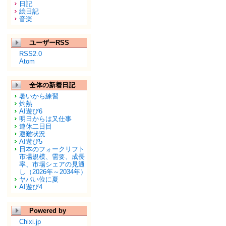
日記
絵日記
音楽
ユーザーRSS
RSS2.0
Atom
全体の新着日記
暑いから練習
灼熱
AI遊び6
明日からは又仕事
連休二日目
避難状況
AI遊び5
日本のフォークリフト
市場規模、需要、成長
率、市場シェアの見通
し（2026年～2034年）
ヤバい位に夏
AI遊び4
Powered by
Chixi.jp