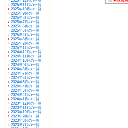
2025年12月の一覧
2025年11月の一覧
2025年10月の一覧
2025年9月の一覧
2025年8月の一覧
2025年7月の一覧
2025年6月の一覧
2025年5月の一覧
2025年4月の一覧
2025年3月の一覧
2025年2月の一覧
2025年1月の一覧
2024年12月の一覧
2024年11月の一覧
2024年10月の一覧
2024年9月の一覧
2024年8月の一覧
2024年7月の一覧
2024年6月の一覧
2024年5月の一覧
2024年4月の一覧
2024年3月の一覧
2024年2月の一覧
2024年1月の一覧
2023年12月の一覧
2023年11月の一覧
2023年10月の一覧
2023年9月の一覧
2023年8月の一覧
2023年7月の一覧