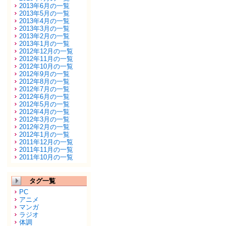
2013年6月の一覧
2013年5月の一覧
2013年4月の一覧
2013年3月の一覧
2013年2月の一覧
2013年1月の一覧
2012年12月の一覧
2012年11月の一覧
2012年10月の一覧
2012年9月の一覧
2012年8月の一覧
2012年7月の一覧
2012年6月の一覧
2012年5月の一覧
2012年4月の一覧
2012年3月の一覧
2012年2月の一覧
2012年1月の一覧
2011年12月の一覧
2011年11月の一覧
2011年10月の一覧
タグ一覧
PC
アニメ
マンガ
ラジオ
体調