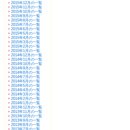
2015年12月の一覧
2015年11月の一覧
2015年10月の一覧
2015年9月の一覧
2015年8月の一覧
2015年7月の一覧
2015年6月の一覧
2015年5月の一覧
2015年4月の一覧
2015年3月の一覧
2015年2月の一覧
2015年1月の一覧
2014年12月の一覧
2014年11月の一覧
2014年10月の一覧
2014年9月の一覧
2014年8月の一覧
2014年7月の一覧
2014年6月の一覧
2014年5月の一覧
2014年4月の一覧
2014年3月の一覧
2014年2月の一覧
2014年1月の一覧
2013年12月の一覧
2013年11月の一覧
2013年10月の一覧
2013年9月の一覧
2013年8月の一覧
2013年7月の一覧