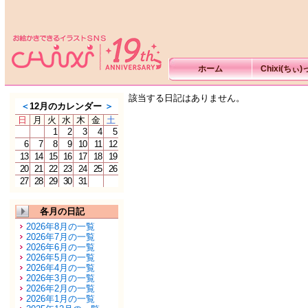
ホーム
Chixi(ちぃ
該当する日記はありません。
＜
12月のカレンダー
＞
日
月
火
水
木
金
土
1
2
3
4
5
6
7
8
9
10
11
12
13
14
15
16
17
18
19
20
21
22
23
24
25
26
27
28
29
30
31
各月の日記
2026年8月の一覧
2026年7月の一覧
2026年6月の一覧
2026年5月の一覧
2026年4月の一覧
2026年3月の一覧
2026年2月の一覧
2026年1月の一覧