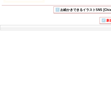
お絵かきできるイラストSNS [Chix
新