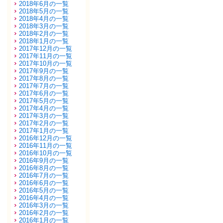
2018年6月の一覧
2018年5月の一覧
2018年4月の一覧
2018年3月の一覧
2018年2月の一覧
2018年1月の一覧
2017年12月の一覧
2017年11月の一覧
2017年10月の一覧
2017年9月の一覧
2017年8月の一覧
2017年7月の一覧
2017年6月の一覧
2017年5月の一覧
2017年4月の一覧
2017年3月の一覧
2017年2月の一覧
2017年1月の一覧
2016年12月の一覧
2016年11月の一覧
2016年10月の一覧
2016年9月の一覧
2016年8月の一覧
2016年7月の一覧
2016年6月の一覧
2016年5月の一覧
2016年4月の一覧
2016年3月の一覧
2016年2月の一覧
2016年1月の一覧