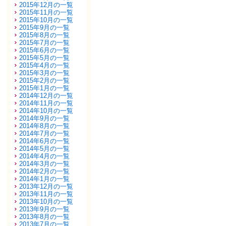
2015年12月の一覧
2015年11月の一覧
2015年10月の一覧
2015年9月の一覧
2015年8月の一覧
2015年7月の一覧
2015年6月の一覧
2015年5月の一覧
2015年4月の一覧
2015年3月の一覧
2015年2月の一覧
2015年1月の一覧
2014年12月の一覧
2014年11月の一覧
2014年10月の一覧
2014年9月の一覧
2014年8月の一覧
2014年7月の一覧
2014年6月の一覧
2014年5月の一覧
2014年4月の一覧
2014年3月の一覧
2014年2月の一覧
2014年1月の一覧
2013年12月の一覧
2013年11月の一覧
2013年10月の一覧
2013年9月の一覧
2013年8月の一覧
2013年7月の一覧