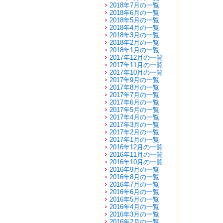
2018年7月の一覧
2018年6月の一覧
2018年5月の一覧
2018年4月の一覧
2018年3月の一覧
2018年2月の一覧
2018年1月の一覧
2017年12月の一覧
2017年11月の一覧
2017年10月の一覧
2017年9月の一覧
2017年8月の一覧
2017年7月の一覧
2017年6月の一覧
2017年5月の一覧
2017年4月の一覧
2017年3月の一覧
2017年2月の一覧
2017年1月の一覧
2016年12月の一覧
2016年11月の一覧
2016年10月の一覧
2016年9月の一覧
2016年8月の一覧
2016年7月の一覧
2016年6月の一覧
2016年5月の一覧
2016年4月の一覧
2016年3月の一覧
2016年2月の一覧