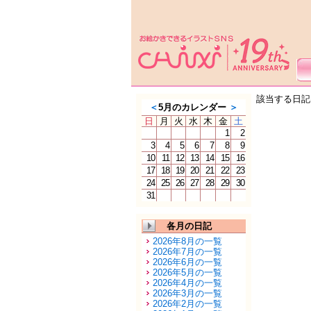
該当する日記
＜
5月のカレンダー
＞
日
月
火
水
木
金
土
1
2
3
4
5
6
7
8
9
10
11
12
13
14
15
16
17
18
19
20
21
22
23
24
25
26
27
28
29
30
31
各月の日記
2026年8月の一覧
2026年7月の一覧
2026年6月の一覧
2026年5月の一覧
2026年4月の一覧
2026年3月の一覧
2026年2月の一覧