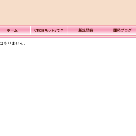
ホーム
Chixi(ちぃ)って？
新規登録
開発ブログ
はありません。