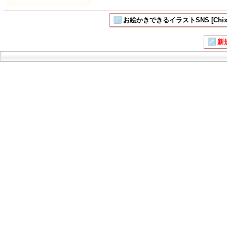
お絵かきできるイラストSNS [Chix
新