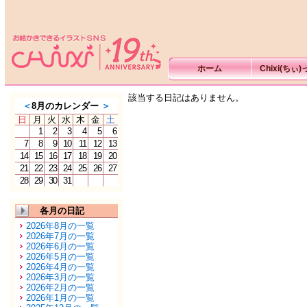
ホーム
Chixi(ちぃ
該当する日記はありません。
＜
8月のカレンダー
＞
日
月
火
水
木
金
土
1
2
3
4
5
6
7
8
9
10
11
12
13
14
15
16
17
18
19
20
21
22
23
24
25
26
27
28
29
30
31
各月の日記
2026年8月の一覧
2026年7月の一覧
2026年6月の一覧
2026年5月の一覧
2026年4月の一覧
2026年3月の一覧
2026年2月の一覧
2026年1月の一覧