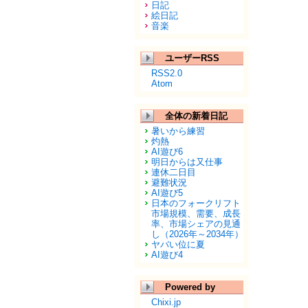
日記
絵日記
音楽
ユーザーRSS
RSS2.0
Atom
全体の新着日記
暑いから練習
灼熱
AI遊び6
明日からは又仕事
連休二日目
避難状況
AI遊び5
日本のフォークリフト
市場規模、需要、成長
率、市場シェアの見通
し（2026年～2034年）
ヤバい位に夏
AI遊び4
Powered by
Chixi.jp