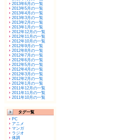
2013年6月の一覧
2013年5月の一覧
2013年4月の一覧
2013年3月の一覧
2013年2月の一覧
2013年1月の一覧
2012年12月の一覧
2012年11月の一覧
2012年10月の一覧
2012年9月の一覧
2012年8月の一覧
2012年7月の一覧
2012年6月の一覧
2012年5月の一覧
2012年4月の一覧
2012年3月の一覧
2012年2月の一覧
2012年1月の一覧
2011年12月の一覧
2011年11月の一覧
2011年10月の一覧
タグ一覧
PC
アニメ
マンガ
ラジオ
体調