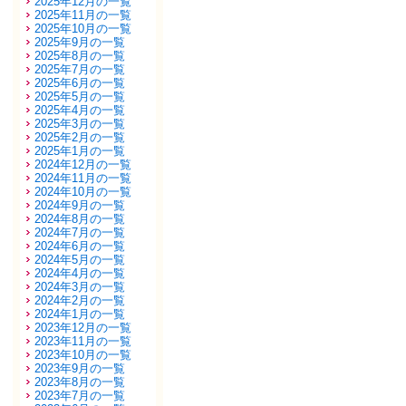
2025年12月の一覧
2025年11月の一覧
2025年10月の一覧
2025年9月の一覧
2025年8月の一覧
2025年7月の一覧
2025年6月の一覧
2025年5月の一覧
2025年4月の一覧
2025年3月の一覧
2025年2月の一覧
2025年1月の一覧
2024年12月の一覧
2024年11月の一覧
2024年10月の一覧
2024年9月の一覧
2024年8月の一覧
2024年7月の一覧
2024年6月の一覧
2024年5月の一覧
2024年4月の一覧
2024年3月の一覧
2024年2月の一覧
2024年1月の一覧
2023年12月の一覧
2023年11月の一覧
2023年10月の一覧
2023年9月の一覧
2023年8月の一覧
2023年7月の一覧