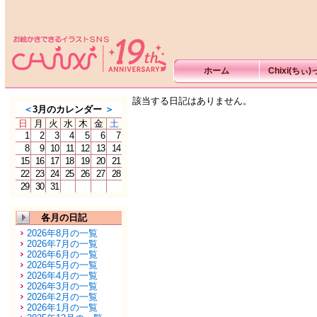
ホーム
Chixi(ちぃ
該当する日記はありません。
＜
3月のカレンダー
＞
日
月
火
水
木
金
土
1
2
3
4
5
6
7
8
9
10
11
12
13
14
15
16
17
18
19
20
21
22
23
24
25
26
27
28
29
30
31
各月の日記
2026年8月の一覧
2026年7月の一覧
2026年6月の一覧
2026年5月の一覧
2026年4月の一覧
2026年3月の一覧
2026年2月の一覧
2026年1月の一覧