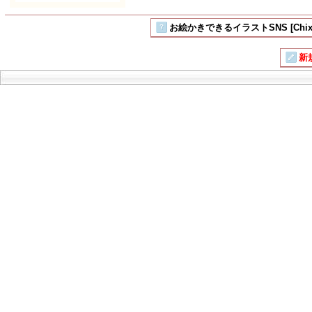
お絵かきできるイラストSNS [Chix
新