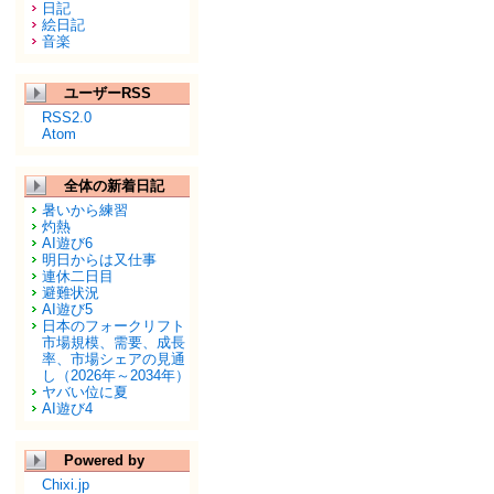
日記
絵日記
音楽
ユーザーRSS
RSS2.0
Atom
全体の新着日記
暑いから練習
灼熱
AI遊び6
明日からは又仕事
連休二日目
避難状況
AI遊び5
日本のフォークリフト
市場規模、需要、成長
率、市場シェアの見通
し（2026年～2034年）
ヤバい位に夏
AI遊び4
Powered by
Chixi.jp