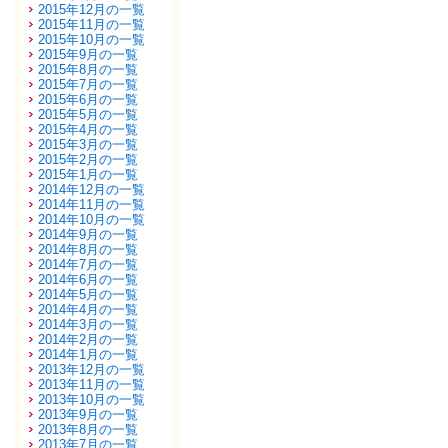
2015年12月の一覧
2015年11月の一覧
2015年10月の一覧
2015年9月の一覧
2015年8月の一覧
2015年7月の一覧
2015年6月の一覧
2015年5月の一覧
2015年4月の一覧
2015年3月の一覧
2015年2月の一覧
2015年1月の一覧
2014年12月の一覧
2014年11月の一覧
2014年10月の一覧
2014年9月の一覧
2014年8月の一覧
2014年7月の一覧
2014年6月の一覧
2014年5月の一覧
2014年4月の一覧
2014年3月の一覧
2014年2月の一覧
2014年1月の一覧
2013年12月の一覧
2013年11月の一覧
2013年10月の一覧
2013年9月の一覧
2013年8月の一覧
2013年7月の一覧