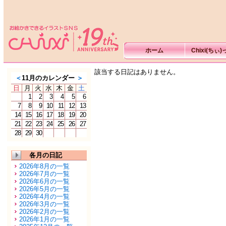
ホーム
Chixi(ちぃ
該当する日記はありません。
＜
11月のカレンダー
＞
日
月
火
水
木
金
土
1
2
3
4
5
6
7
8
9
10
11
12
13
14
15
16
17
18
19
20
21
22
23
24
25
26
27
28
29
30
各月の日記
2026年8月の一覧
2026年7月の一覧
2026年6月の一覧
2026年5月の一覧
2026年4月の一覧
2026年3月の一覧
2026年2月の一覧
2026年1月の一覧