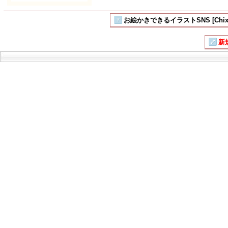
お絵かきできるイラストSNS [Chix
新