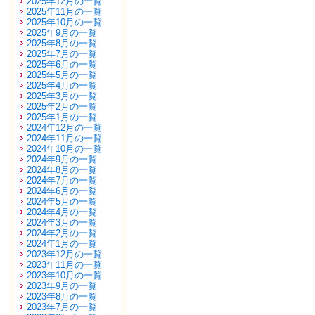
2025年12月の一覧
2025年11月の一覧
2025年10月の一覧
2025年9月の一覧
2025年8月の一覧
2025年7月の一覧
2025年6月の一覧
2025年5月の一覧
2025年4月の一覧
2025年3月の一覧
2025年2月の一覧
2025年1月の一覧
2024年12月の一覧
2024年11月の一覧
2024年10月の一覧
2024年9月の一覧
2024年8月の一覧
2024年7月の一覧
2024年6月の一覧
2024年5月の一覧
2024年4月の一覧
2024年3月の一覧
2024年2月の一覧
2024年1月の一覧
2023年12月の一覧
2023年11月の一覧
2023年10月の一覧
2023年9月の一覧
2023年8月の一覧
2023年7月の一覧