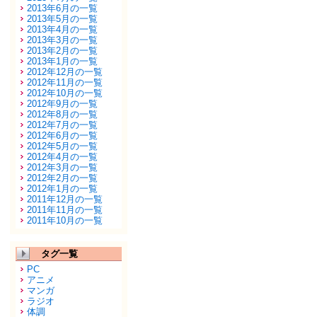
2013年6月の一覧
2013年5月の一覧
2013年4月の一覧
2013年3月の一覧
2013年2月の一覧
2013年1月の一覧
2012年12月の一覧
2012年11月の一覧
2012年10月の一覧
2012年9月の一覧
2012年8月の一覧
2012年7月の一覧
2012年6月の一覧
2012年5月の一覧
2012年4月の一覧
2012年3月の一覧
2012年2月の一覧
2012年1月の一覧
2011年12月の一覧
2011年11月の一覧
2011年10月の一覧
タグ一覧
PC
アニメ
マンガ
ラジオ
体調