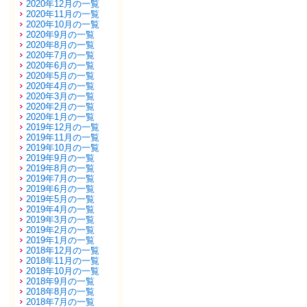
2020年12月の一覧
2020年11月の一覧
2020年10月の一覧
2020年9月の一覧
2020年8月の一覧
2020年7月の一覧
2020年6月の一覧
2020年5月の一覧
2020年4月の一覧
2020年3月の一覧
2020年2月の一覧
2020年1月の一覧
2019年12月の一覧
2019年11月の一覧
2019年10月の一覧
2019年9月の一覧
2019年8月の一覧
2019年7月の一覧
2019年6月の一覧
2019年5月の一覧
2019年4月の一覧
2019年3月の一覧
2019年2月の一覧
2019年1月の一覧
2018年12月の一覧
2018年11月の一覧
2018年10月の一覧
2018年9月の一覧
2018年8月の一覧
2018年7月の一覧