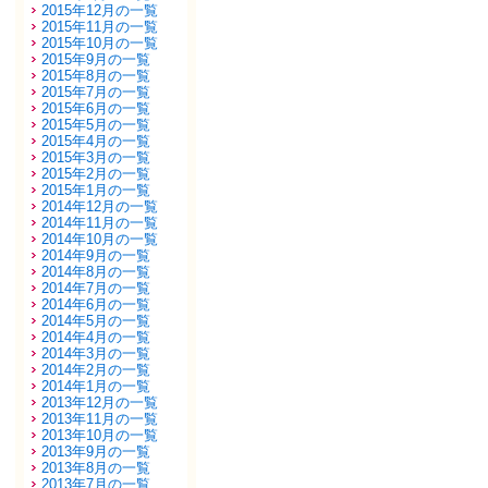
2015年12月の一覧
2015年11月の一覧
2015年10月の一覧
2015年9月の一覧
2015年8月の一覧
2015年7月の一覧
2015年6月の一覧
2015年5月の一覧
2015年4月の一覧
2015年3月の一覧
2015年2月の一覧
2015年1月の一覧
2014年12月の一覧
2014年11月の一覧
2014年10月の一覧
2014年9月の一覧
2014年8月の一覧
2014年7月の一覧
2014年6月の一覧
2014年5月の一覧
2014年4月の一覧
2014年3月の一覧
2014年2月の一覧
2014年1月の一覧
2013年12月の一覧
2013年11月の一覧
2013年10月の一覧
2013年9月の一覧
2013年8月の一覧
2013年7月の一覧