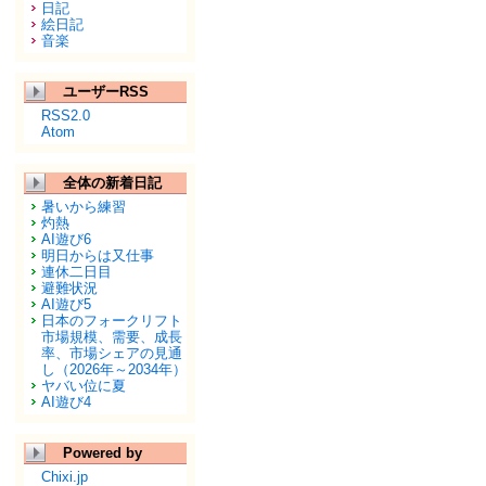
日記
絵日記
音楽
ユーザーRSS
RSS2.0
Atom
全体の新着日記
暑いから練習
灼熱
AI遊び6
明日からは又仕事
連休二日目
避難状況
AI遊び5
日本のフォークリフト
市場規模、需要、成長
率、市場シェアの見通
し（2026年～2034年）
ヤバい位に夏
AI遊び4
Powered by
Chixi.jp