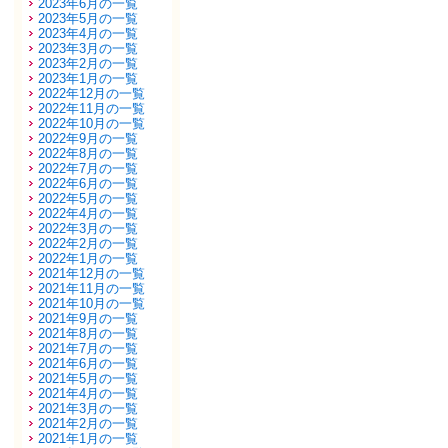
2023年6月の一覧
2023年5月の一覧
2023年4月の一覧
2023年3月の一覧
2023年2月の一覧
2023年1月の一覧
2022年12月の一覧
2022年11月の一覧
2022年10月の一覧
2022年9月の一覧
2022年8月の一覧
2022年7月の一覧
2022年6月の一覧
2022年5月の一覧
2022年4月の一覧
2022年3月の一覧
2022年2月の一覧
2022年1月の一覧
2021年12月の一覧
2021年11月の一覧
2021年10月の一覧
2021年9月の一覧
2021年8月の一覧
2021年7月の一覧
2021年6月の一覧
2021年5月の一覧
2021年4月の一覧
2021年3月の一覧
2021年2月の一覧
2021年1月の一覧