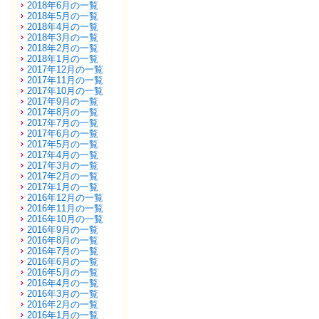
2018年6月の一覧
2018年5月の一覧
2018年4月の一覧
2018年3月の一覧
2018年2月の一覧
2018年1月の一覧
2017年12月の一覧
2017年11月の一覧
2017年10月の一覧
2017年9月の一覧
2017年8月の一覧
2017年7月の一覧
2017年6月の一覧
2017年5月の一覧
2017年4月の一覧
2017年3月の一覧
2017年2月の一覧
2017年1月の一覧
2016年12月の一覧
2016年11月の一覧
2016年10月の一覧
2016年9月の一覧
2016年8月の一覧
2016年7月の一覧
2016年6月の一覧
2016年5月の一覧
2016年4月の一覧
2016年3月の一覧
2016年2月の一覧
2016年1月の一覧