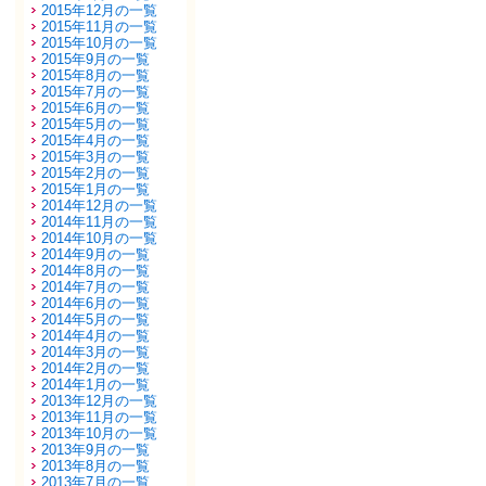
2015年12月の一覧
2015年11月の一覧
2015年10月の一覧
2015年9月の一覧
2015年8月の一覧
2015年7月の一覧
2015年6月の一覧
2015年5月の一覧
2015年4月の一覧
2015年3月の一覧
2015年2月の一覧
2015年1月の一覧
2014年12月の一覧
2014年11月の一覧
2014年10月の一覧
2014年9月の一覧
2014年8月の一覧
2014年7月の一覧
2014年6月の一覧
2014年5月の一覧
2014年4月の一覧
2014年3月の一覧
2014年2月の一覧
2014年1月の一覧
2013年12月の一覧
2013年11月の一覧
2013年10月の一覧
2013年9月の一覧
2013年8月の一覧
2013年7月の一覧