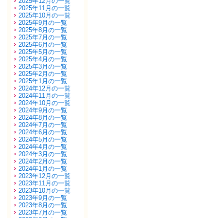
2025年12月の一覧
2025年11月の一覧
2025年10月の一覧
2025年9月の一覧
2025年8月の一覧
2025年7月の一覧
2025年6月の一覧
2025年5月の一覧
2025年4月の一覧
2025年3月の一覧
2025年2月の一覧
2025年1月の一覧
2024年12月の一覧
2024年11月の一覧
2024年10月の一覧
2024年9月の一覧
2024年8月の一覧
2024年7月の一覧
2024年6月の一覧
2024年5月の一覧
2024年4月の一覧
2024年3月の一覧
2024年2月の一覧
2024年1月の一覧
2023年12月の一覧
2023年11月の一覧
2023年10月の一覧
2023年9月の一覧
2023年8月の一覧
2023年7月の一覧