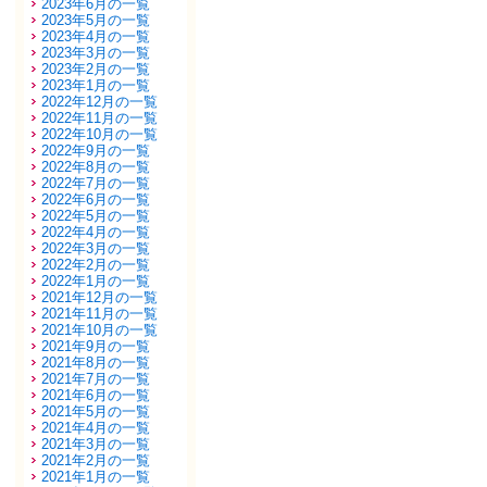
2023年6月の一覧
2023年5月の一覧
2023年4月の一覧
2023年3月の一覧
2023年2月の一覧
2023年1月の一覧
2022年12月の一覧
2022年11月の一覧
2022年10月の一覧
2022年9月の一覧
2022年8月の一覧
2022年7月の一覧
2022年6月の一覧
2022年5月の一覧
2022年4月の一覧
2022年3月の一覧
2022年2月の一覧
2022年1月の一覧
2021年12月の一覧
2021年11月の一覧
2021年10月の一覧
2021年9月の一覧
2021年8月の一覧
2021年7月の一覧
2021年6月の一覧
2021年5月の一覧
2021年4月の一覧
2021年3月の一覧
2021年2月の一覧
2021年1月の一覧