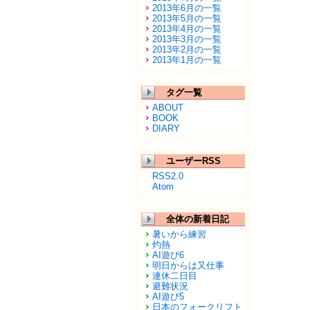
2013年6月の一覧
2013年5月の一覧
2013年4月の一覧
2013年3月の一覧
2013年2月の一覧
2013年1月の一覧
タグ一覧
ABOUT
BOOK
DIARY
ユーザーRSS
RSS2.0
Atom
全体の新着日記
暑いから練習
灼熱
AI遊び6
明日からは又仕事
連休二日目
避難状況
AI遊び5
日本のフォークリフト