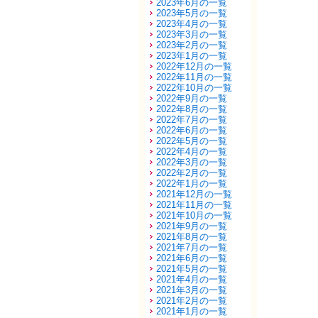
2023年6月の一覧
2023年5月の一覧
2023年4月の一覧
2023年3月の一覧
2023年2月の一覧
2023年1月の一覧
2022年12月の一覧
2022年11月の一覧
2022年10月の一覧
2022年9月の一覧
2022年8月の一覧
2022年7月の一覧
2022年6月の一覧
2022年5月の一覧
2022年4月の一覧
2022年3月の一覧
2022年2月の一覧
2022年1月の一覧
2021年12月の一覧
2021年11月の一覧
2021年10月の一覧
2021年9月の一覧
2021年8月の一覧
2021年7月の一覧
2021年6月の一覧
2021年5月の一覧
2021年4月の一覧
2021年3月の一覧
2021年2月の一覧
2021年1月の一覧