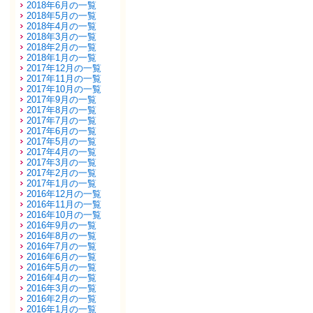
2018年6月の一覧
2018年5月の一覧
2018年4月の一覧
2018年3月の一覧
2018年2月の一覧
2018年1月の一覧
2017年12月の一覧
2017年11月の一覧
2017年10月の一覧
2017年9月の一覧
2017年8月の一覧
2017年7月の一覧
2017年6月の一覧
2017年5月の一覧
2017年4月の一覧
2017年3月の一覧
2017年2月の一覧
2017年1月の一覧
2016年12月の一覧
2016年11月の一覧
2016年10月の一覧
2016年9月の一覧
2016年8月の一覧
2016年7月の一覧
2016年6月の一覧
2016年5月の一覧
2016年4月の一覧
2016年3月の一覧
2016年2月の一覧
2016年1月の一覧