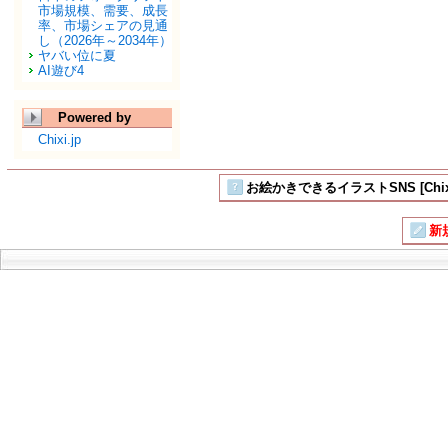
市場規模、需要、成長
率、市場シェアの見通
し（2026年～2034年）
ヤバい位に夏
AI遊び4
Powered by
Chixi.jp
お絵かきできるイラストSNS [Chix
新