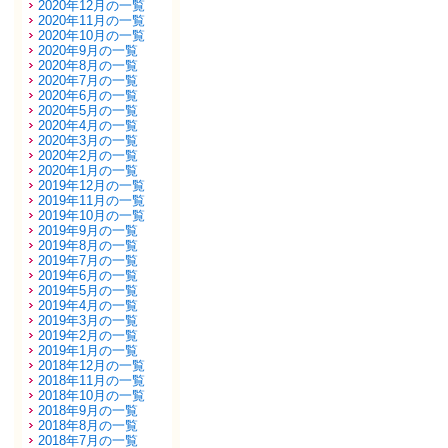
2020年12月の一覧
2020年11月の一覧
2020年10月の一覧
2020年9月の一覧
2020年8月の一覧
2020年7月の一覧
2020年6月の一覧
2020年5月の一覧
2020年4月の一覧
2020年3月の一覧
2020年2月の一覧
2020年1月の一覧
2019年12月の一覧
2019年11月の一覧
2019年10月の一覧
2019年9月の一覧
2019年8月の一覧
2019年7月の一覧
2019年6月の一覧
2019年5月の一覧
2019年4月の一覧
2019年3月の一覧
2019年2月の一覧
2019年1月の一覧
2018年12月の一覧
2018年11月の一覧
2018年10月の一覧
2018年9月の一覧
2018年8月の一覧
2018年7月の一覧