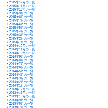
2015年12月の一覧
2015年11月の一覧
2015年10月の一覧
2015年9月の一覧
2015年8月の一覧
2015年7月の一覧
2015年6月の一覧
2015年5月の一覧
2015年4月の一覧
2015年3月の一覧
2015年2月の一覧
2015年1月の一覧
2014年12月の一覧
2014年11月の一覧
2014年10月の一覧
2014年9月の一覧
2014年8月の一覧
2014年7月の一覧
2014年6月の一覧
2014年5月の一覧
2014年4月の一覧
2014年3月の一覧
2014年2月の一覧
2014年1月の一覧
2013年12月の一覧
2013年11月の一覧
2013年10月の一覧
2013年9月の一覧
2013年8月の一覧
2013年7月の一覧