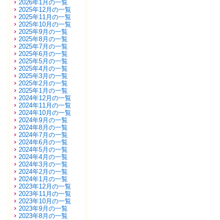
2026年1月の一覧
2025年12月の一覧
2025年11月の一覧
2025年10月の一覧
2025年9月の一覧
2025年8月の一覧
2025年7月の一覧
2025年6月の一覧
2025年5月の一覧
2025年4月の一覧
2025年3月の一覧
2025年2月の一覧
2025年1月の一覧
2024年12月の一覧
2024年11月の一覧
2024年10月の一覧
2024年9月の一覧
2024年8月の一覧
2024年7月の一覧
2024年6月の一覧
2024年5月の一覧
2024年4月の一覧
2024年3月の一覧
2024年2月の一覧
2024年1月の一覧
2023年12月の一覧
2023年11月の一覧
2023年10月の一覧
2023年9月の一覧
2023年8月の一覧