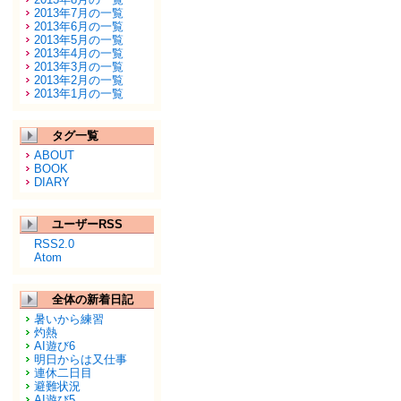
2013年7月の一覧
2013年6月の一覧
2013年5月の一覧
2013年4月の一覧
2013年3月の一覧
2013年2月の一覧
2013年1月の一覧
タグ一覧
ABOUT
BOOK
DIARY
ユーザーRSS
RSS2.0
Atom
全体の新着日記
暑いから練習
灼熱
AI遊び6
明日からは又仕事
連休二日目
避難状況
AI遊び5