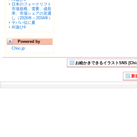
日本のフォークリフト
市場規模、需要、成長
率、市場シェアの見通
し（2026年～2034年）
ヤバい位に夏
AI遊び4
Powered by
Chixi.jp
お絵かきできるイラストSNS [Chix
新