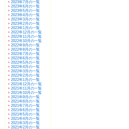
2023年7月の一覧
2023年6月の一覧
2023年5月の一覧
2023年4月の一覧
2023年3月の一覧
2023年2月の一覧
2023年1月の一覧
2022年12月の一覧
2022年11月の一覧
2022年10月の一覧
2022年9月の一覧
2022年8月の一覧
2022年7月の一覧
2022年6月の一覧
2022年5月の一覧
2022年4月の一覧
2022年3月の一覧
2022年2月の一覧
2022年1月の一覧
2021年12月の一覧
2021年11月の一覧
2021年10月の一覧
2021年9月の一覧
2021年8月の一覧
2021年7月の一覧
2021年6月の一覧
2021年5月の一覧
2021年4月の一覧
2021年3月の一覧
2021年2月の一覧