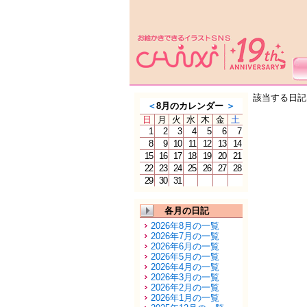
該当する日記
＜
8月のカレンダー
＞
日
月
火
水
木
金
土
1
2
3
4
5
6
7
8
9
10
11
12
13
14
15
16
17
18
19
20
21
22
23
24
25
26
27
28
29
30
31
各月の日記
2026年8月の一覧
2026年7月の一覧
2026年6月の一覧
2026年5月の一覧
2026年4月の一覧
2026年3月の一覧
2026年2月の一覧
2026年1月の一覧