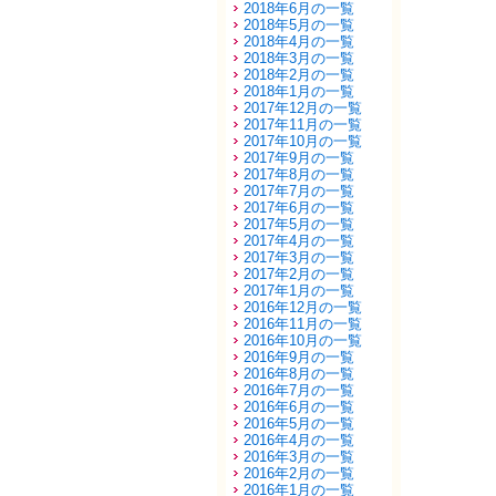
2018年6月の一覧
2018年5月の一覧
2018年4月の一覧
2018年3月の一覧
2018年2月の一覧
2018年1月の一覧
2017年12月の一覧
2017年11月の一覧
2017年10月の一覧
2017年9月の一覧
2017年8月の一覧
2017年7月の一覧
2017年6月の一覧
2017年5月の一覧
2017年4月の一覧
2017年3月の一覧
2017年2月の一覧
2017年1月の一覧
2016年12月の一覧
2016年11月の一覧
2016年10月の一覧
2016年9月の一覧
2016年8月の一覧
2016年7月の一覧
2016年6月の一覧
2016年5月の一覧
2016年4月の一覧
2016年3月の一覧
2016年2月の一覧
2016年1月の一覧