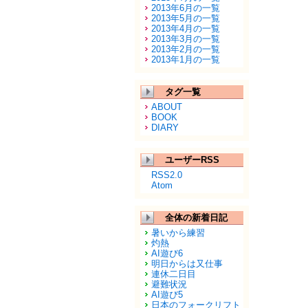
2013年6月の一覧
2013年5月の一覧
2013年4月の一覧
2013年3月の一覧
2013年2月の一覧
2013年1月の一覧
タグ一覧
ABOUT
BOOK
DIARY
ユーザーRSS
RSS2.0
Atom
全体の新着日記
暑いから練習
灼熱
AI遊び6
明日からは又仕事
連休二日目
避難状況
AI遊び5
日本のフォークリフト