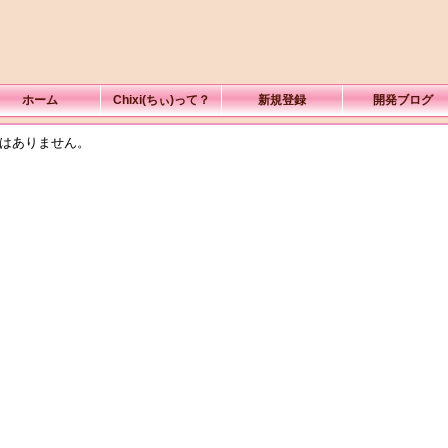
ホーム
Chixi(ちぃ)って？
新規登録
開発ブログ
はありません。