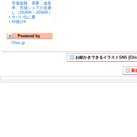
市場規模、需要、成長
率、市場シェアの見通
し（2026年～2034年）
ヤバい位に夏
AI遊び4
Powered by
Chixi.jp
お絵かきできるイラストSNS [Chix
新