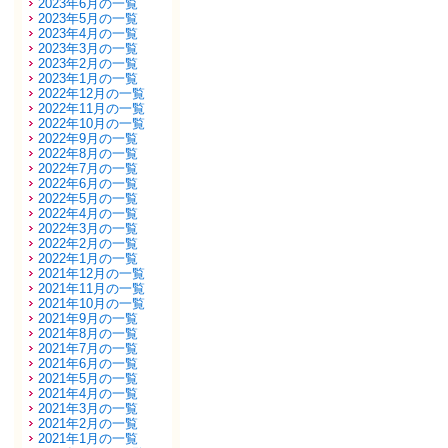
2023年6月の一覧
2023年5月の一覧
2023年4月の一覧
2023年3月の一覧
2023年2月の一覧
2023年1月の一覧
2022年12月の一覧
2022年11月の一覧
2022年10月の一覧
2022年9月の一覧
2022年8月の一覧
2022年7月の一覧
2022年6月の一覧
2022年5月の一覧
2022年4月の一覧
2022年3月の一覧
2022年2月の一覧
2022年1月の一覧
2021年12月の一覧
2021年11月の一覧
2021年10月の一覧
2021年9月の一覧
2021年8月の一覧
2021年7月の一覧
2021年6月の一覧
2021年5月の一覧
2021年4月の一覧
2021年3月の一覧
2021年2月の一覧
2021年1月の一覧