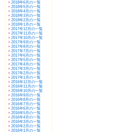
2018年6月の一覧
2018年5月の一覧
2018年4月の一覧
2018年3月の一覧
2018年2月の一覧
2018年1月の一覧
2017年12月の一覧
2017年11月の一覧
2017年10月の一覧
2017年9月の一覧
2017年8月の一覧
2017年7月の一覧
2017年6月の一覧
2017年5月の一覧
2017年4月の一覧
2017年3月の一覧
2017年2月の一覧
2017年1月の一覧
2016年12月の一覧
2016年11月の一覧
2016年10月の一覧
2016年9月の一覧
2016年8月の一覧
2016年7月の一覧
2016年6月の一覧
2016年5月の一覧
2016年4月の一覧
2016年3月の一覧
2016年2月の一覧
2016年1月の一覧