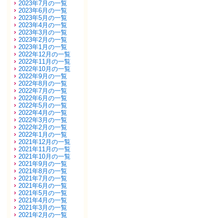
2023年7月の一覧
2023年6月の一覧
2023年5月の一覧
2023年4月の一覧
2023年3月の一覧
2023年2月の一覧
2023年1月の一覧
2022年12月の一覧
2022年11月の一覧
2022年10月の一覧
2022年9月の一覧
2022年8月の一覧
2022年7月の一覧
2022年6月の一覧
2022年5月の一覧
2022年4月の一覧
2022年3月の一覧
2022年2月の一覧
2022年1月の一覧
2021年12月の一覧
2021年11月の一覧
2021年10月の一覧
2021年9月の一覧
2021年8月の一覧
2021年7月の一覧
2021年6月の一覧
2021年5月の一覧
2021年4月の一覧
2021年3月の一覧
2021年2月の一覧