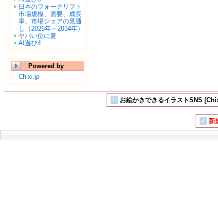
日本のフォークリフト
市場規模、需要、成長
率、市場シェアの見通
し（2026年～2034年）
ヤバい位に夏
AI遊び4
Powered by
Chixi.jp
お絵かきできるイラストSNS [Chix
新