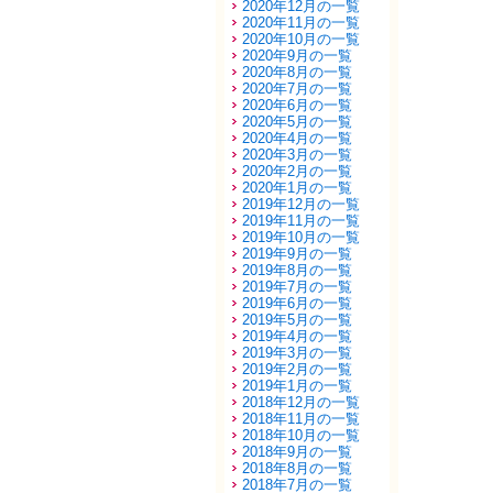
2020年12月の一覧
2020年11月の一覧
2020年10月の一覧
2020年9月の一覧
2020年8月の一覧
2020年7月の一覧
2020年6月の一覧
2020年5月の一覧
2020年4月の一覧
2020年3月の一覧
2020年2月の一覧
2020年1月の一覧
2019年12月の一覧
2019年11月の一覧
2019年10月の一覧
2019年9月の一覧
2019年8月の一覧
2019年7月の一覧
2019年6月の一覧
2019年5月の一覧
2019年4月の一覧
2019年3月の一覧
2019年2月の一覧
2019年1月の一覧
2018年12月の一覧
2018年11月の一覧
2018年10月の一覧
2018年9月の一覧
2018年8月の一覧
2018年7月の一覧