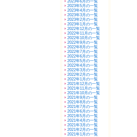
2023年6月の一覧
2023年5月の一覧
2023年4月の一覧
2023年3月の一覧
2023年2月の一覧
2023年1月の一覧
2022年12月の一覧
2022年11月の一覧
2022年10月の一覧
2022年9月の一覧
2022年8月の一覧
2022年7月の一覧
2022年6月の一覧
2022年5月の一覧
2022年4月の一覧
2022年3月の一覧
2022年2月の一覧
2022年1月の一覧
2021年12月の一覧
2021年11月の一覧
2021年10月の一覧
2021年9月の一覧
2021年8月の一覧
2021年7月の一覧
2021年6月の一覧
2021年5月の一覧
2021年4月の一覧
2021年3月の一覧
2021年2月の一覧
2021年1月の一覧