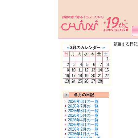
該当する日記
＜
2月のカレンダー
＞
日
月
火
水
木
金
土
1
2
3
4
5
6
7
8
9
10
11
12
13
14
15
16
17
18
19
20
21
22
23
24
25
26
27
28
各月の日記
2026年8月の一覧
2026年7月の一覧
2026年6月の一覧
2026年5月の一覧
2026年4月の一覧
2026年3月の一覧
2026年2月の一覧
2026年1月の一覧