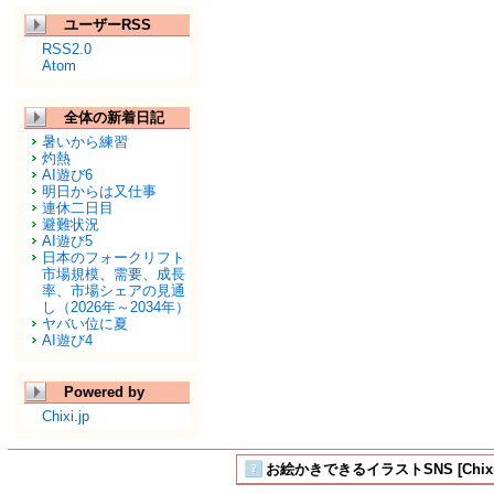
ユーザーRSS
RSS2.0
Atom
全体の新着日記
暑いから練習
灼熱
AI遊び6
明日からは又仕事
連休二日目
避難状況
AI遊び5
日本のフォークリフト
市場規模、需要、成長
率、市場シェアの見通
し（2026年～2034年）
ヤバい位に夏
AI遊び4
Powered by
Chixi.jp
お絵かきできるイラストSNS [Chix