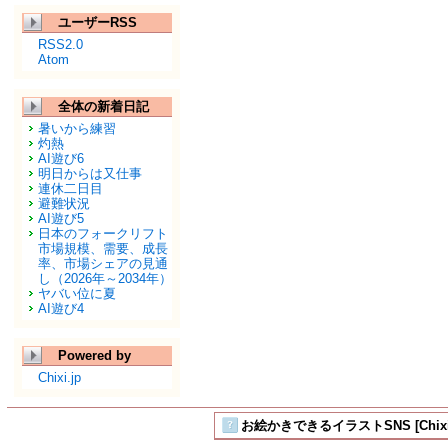
ユーザーRSS
RSS2.0
Atom
全体の新着日記
暑いから練習
灼熱
AI遊び6
明日からは又仕事
連休二日目
避難状況
AI遊び5
日本のフォークリフト
市場規模、需要、成長
率、市場シェアの見通
し（2026年～2034年）
ヤバい位に夏
AI遊び4
Powered by
Chixi.jp
お絵かきできるイラストSNS [Chix