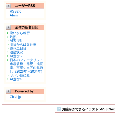
ユーザーRSS
RSS2.0
Atom
全体の新着日記
暑いから練習
灼熱
AI遊び6
明日からは又仕事
連休二日目
避難状況
AI遊び5
日本のフォークリフト
市場規模、需要、成長
率、市場シェアの見通
し（2026年～2034年）
ヤバい位に夏
AI遊び4
Powered by
Chixi.jp
お絵かきできるイラストSNS [Chix