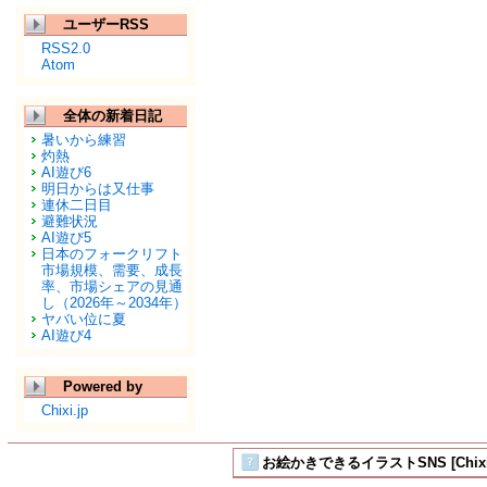
ユーザーRSS
RSS2.0
Atom
全体の新着日記
暑いから練習
灼熱
AI遊び6
明日からは又仕事
連休二日目
避難状況
AI遊び5
日本のフォークリフト
市場規模、需要、成長
率、市場シェアの見通
し（2026年～2034年）
ヤバい位に夏
AI遊び4
Powered by
Chixi.jp
お絵かきできるイラストSNS [Chix