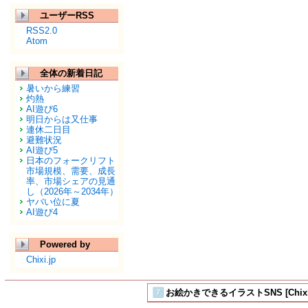
ユーザーRSS
RSS2.0
Atom
全体の新着日記
暑いから練習
灼熱
AI遊び6
明日からは又仕事
連休二日目
避難状況
AI遊び5
日本のフォークリフト
市場規模、需要、成長
率、市場シェアの見通
し（2026年～2034年）
ヤバい位に夏
AI遊び4
Powered by
Chixi.jp
お絵かきできるイラストSNS [Chix